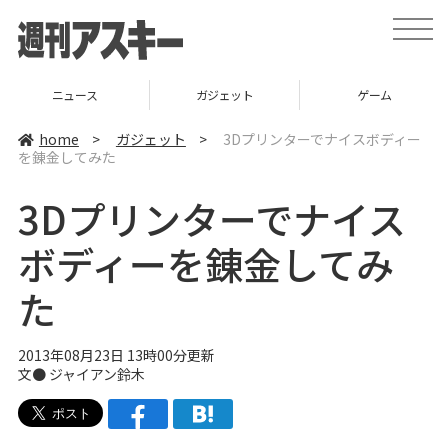
t
o
g
g
l
ニュース
ガジェット
ゲーム
e
n
a
home
>
ガジェット
>
3Dプリンターでナイスボディー
v
を錬金してみた
i
g
a
3Dプリンターでナイス
t
i
o
ボディーを錬金してみ
n
た
2013年08月23日 13時00分更新
文●
ジャイアン鈴木