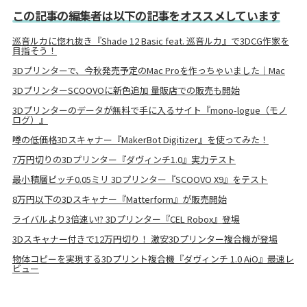
この記事の編集者は以下の記事をオススメしています
巡音ルカに惚れ抜き『Shade 12 Basic feat. 巡音ルカ』で3DCG作家を
目指そう！
3Dプリンターで、今秋発売予定のMac Proを作っちゃいました｜Mac
3DプリンターSCOOVOに新色追加 量販店での販売も開始
3Dプリンターのデータが無料で手に入るサイト『mono-logue（モノ
ログ）』
噂の低価格3Dスキャナー『MakerBot Digitizer』を使ってみた！
7万円切りの3Dプリンター『ダヴィンチ1.0』実力テスト
最小積層ピッチ0.05ミリ 3Dプリンター『SCOOVO X9』をテスト
8万円以下の3Dスキャナー『Matterform』が販売開始
ライバルより3倍速い!? 3Dプリンター『CEL Robox』登場
3Dスキャナー付きで12万円切り！ 激安3Dプリンター複合機が登場
物体コピーを実現する3Dプリント複合機『ダヴィンチ 1.0 AiO』最速レ
ビュー