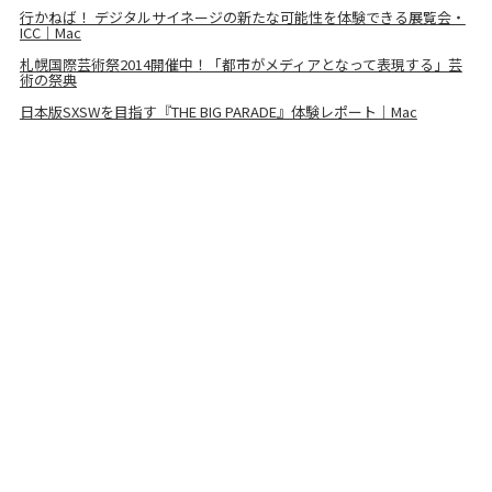
行かねば！ デジタルサイネージの新たな可能性を体験できる展覧会・
ICC｜Mac
札幌国際芸術祭2014開催中！「都市がメディアとなって表現する」芸
術の祭典
日本版SXSWを目指す『THE BIG PARADE』体験レポート｜Mac