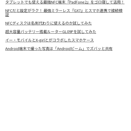
タブレットでも使える最強NFC端末『PadFone2』をゴロ寝して活用！
NFCだと設定がラク！ 最強ミラーレス『GX7』とスマホ連携で接続検
証
NFCディスクは名刺代わりに使えるのか試してみた
超大容量バッテリー搭載ルーターGL09Pを試してみた
イー・モバイルとX-girlとがコラボしたスマホケース
Android端末で撮った写真は「Androidビーム」でズバッと共有