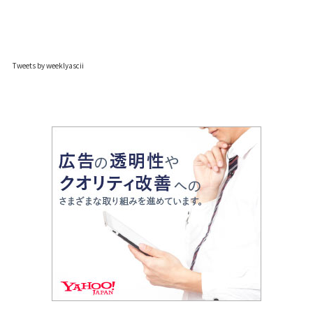
Tweets by weeklyascii