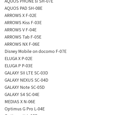
AQUOS PHONE si SH-07E
AQUOS PAD SH-08E
ARROWS X F-02E
ARROWS Kiss F-03E
ARROWS V F-04E
ARROWS Tab F-05E
ARROWS NX F-06E
Disney Mobile on docomo F-07E
ELUGA X P-02E
ELUGA P P-03E
GALAXY SII LTE SC-03D
GALAXY NEXUS SC-04D
GALAXY Note SC-05D
GALAXY S4 SC-04E
MEDIAS X N-06E
Optimus G Pro L-04E