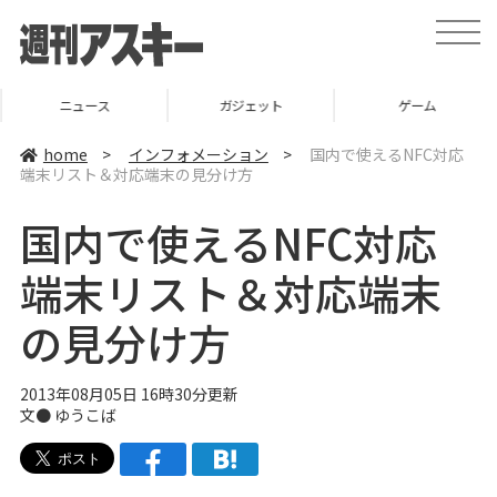
t
o
g
g
l
ニュース
ガジェット
ゲーム
e
n
a
home
>
インフォメーション
>
国内で使えるNFC対応
v
端末リスト＆対応端末の見分け方
i
g
a
国内で使えるNFC対応
t
i
o
端末リスト＆対応端末
n
の見分け方
2013年08月05日 16時30分更新
文●
ゆうこば