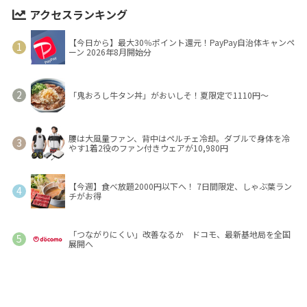
アクセスランキング
【今日から】最大30％ポイント還元！PayPay自治体キャンペ
ーン 2026年8月開始分
「鬼おろし牛タン丼」がおいしそ！夏限定で1110円～
腰は大風量ファン、背中はペルチェ冷却。ダブルで身体を冷
やす1着2役のファン付きウェアが10,980円
【今週】食べ放題2000円以下へ！ 7日間限定、しゃぶ葉ラン
チがお得
「つながりにくい」改善なるか ドコモ、最新基地局を全国
展開へ