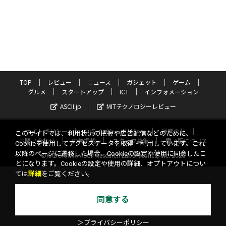
TOP
レビュー
ニュース
ガジェット
ゲーム
グルメ
スタートアップ
ICT
インフォメーション
ASCII.jp
MITテクノロジーレビュー
サイトポリシー
プライバシーポリシー
運営会社
このサイトでは、利用状況の把握や広告配信などのために、
お問い合わせ
広告掲載
スタッフ募集
電子版について
Cookieを使用してアクセスデータを取得・利用しています。これ
以降のページに遷移した場合、Cookieの設定や使用に同意したこ
©KADOKAWA ASCII Research Laboratories, Inc. 2026
とになります。Cookieの設定や使用の詳細、オプトアウトについ
ては
詳細
をご覧ください。
同意する
＞プライバシーポリシー