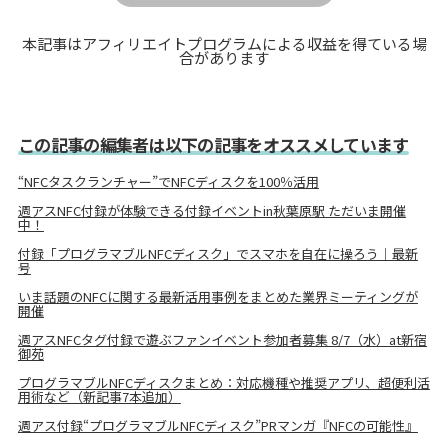
本記事はアフィリエイトプログラムによる収益を得ている場
合があります
この記事の編集者は以下の記事をオススメしています
“NFCタスクランチャー”でNFCディスクを100％活用
週アスNFC付録が体験できる付録イベントin秋葉原駅 ただいま開催
中！
付録「プログラマブルNFCディスク」でスマホを自在に操ろう｜最新
号
いま話題のNFCに関する最新活用事例をまとめた業界ミーティングが
開催
週アスNFCタグ付録で遊ぶファンイベント参加者募集 8/7（水）at新宿
御苑
プログラマブルNFCディスクまとめ：対応機種や推奨アプリ、超便利活
用術など（新記事7本追加）
週アス付録“プログラマブルNFCディスク”PRマンガ『NFCの可能性』