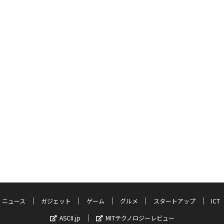
ニュース
ガジェット
ゲーム
グルメ
スタートアップ
ICT
ASCII.jp
MITテクノロジーレビュー