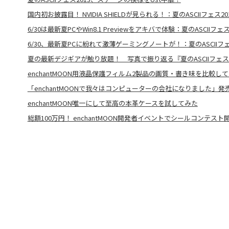
国内初お披露目！ NVIDIA SHIELDが見られる！：夏のASCIIフェス20
6/30は最新夏PCやWin8.1 Previewをアキバで体験：夏のASCIIフェス
6/30、最新夏PCに紛れて激薄ゲーミングノートが！：夏のASCIIフェ
夏の最新デジギアが触り放題！ 写真で振り返る『夏のASCIIフェス2
enchantMOON用液晶保護フィルム2製品の画質・書き味を比較し
「enchantMOONで我々はコンピューターの会社になりました」
enchantMOON唯一にして至高の本革ケースを試してみた
総額100万円！ enchantMOON開発者イベントでシールコンテスト