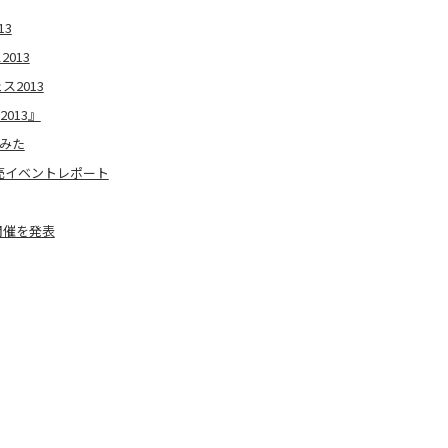
13
2013
ス2013
013』
てみた
発売イベントレポート
開催を発表