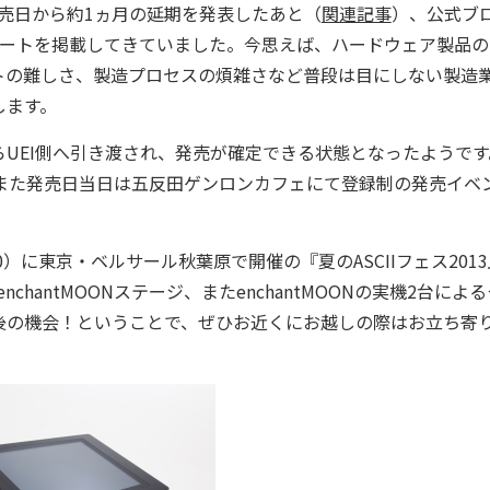
の発売日から約1ヵ月の延期を発表したあと（
関連記事
）、公式ブ
レポートを掲載してきていました。今思えば、ハードウェア製品
トの難しさ、製造プロセスの煩雑さなど普段は目にしない製造
します。
UEI側へ引き渡され、発売が確定できる状態となったようです
また発売日当日は五反田ゲンロンカフェにて登録制の発売イベ
0）に東京・ベルサール秋葉原で開催の『夏のASCIIフェス201
nchantMOONステージ、またenchantMOONの実機2台によ
後の機会！ということで、ぜひお近くにお越しの際はお立ち寄