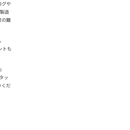
ログや
の製造
業の難
。
ントも
3』
るタッ
りくだ