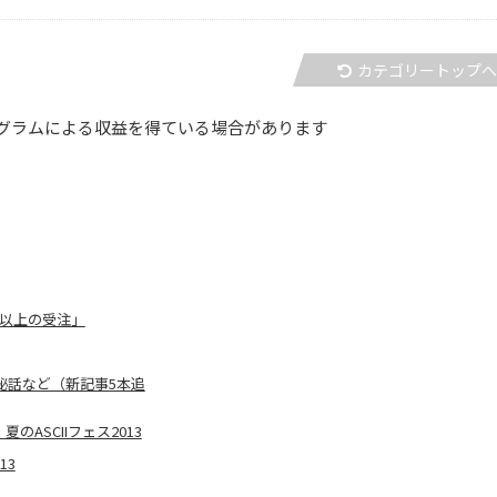
カテゴリートップ
グラムによる収益を得ている場合があります
定以上の受注」
発秘話など（新記事5本追
ASCIIフェス2013
13