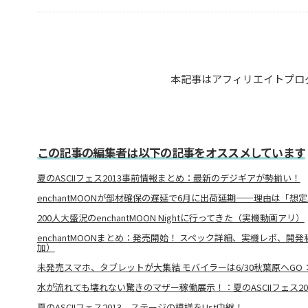
本記事はアフィリエイトプロ
この記事の編集者は以下の記事をオススメしています
夏のASCIIフェス2013事前情報まとめ：最新のデジギアが勢揃い！
enchantMOONが部材確保の遅延で6月に出荷延期——理由は「想
200人大盛況のenchantMOON Nightに行ってきた（実機動画アリ）
enchantMOONまとめ：発売開始！ スペック詳細、実機レポ、開
加）
未発売スマホ、タブレットが大集結 モバイラーは6/30秋葉原へGO：夏の
水が流れても壊れない驚きのマザー稼働展示！：夏のASCIIフェス20
夏のASCIIフェス2013、ステージの模様をUst中継！