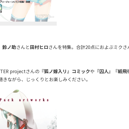
、
鈴ノ助
さんと
田村ヒロ
さんを特集。合計20点におよぶミクさ
。
ER projectさんの
『狐ノ嫁入リ』コミック
や
『囚人』『紙飛
を聴きながら、じっくりとお楽しみください。