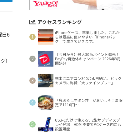
アクセスランキング
iPhoneケース、卒業しました。これか
日6
らは最高に使いやすい「iPhoneバッ
ク」で生きていきます。
【今日から】最大30％ポイント還元！
PayPay自治体キャンペーン 2026年8月
ック）
開始分
熊本にエアコン300台即日納品、ビック
カメラに称賛「大ファインプレー」
「鬼おろし牛タン丼」がおいしそ！夏限
定で1110円～
USB-Cだけで使える9.2型サブディスプ
レイ登場 HDMI不要でPCケース内にも
設置可能