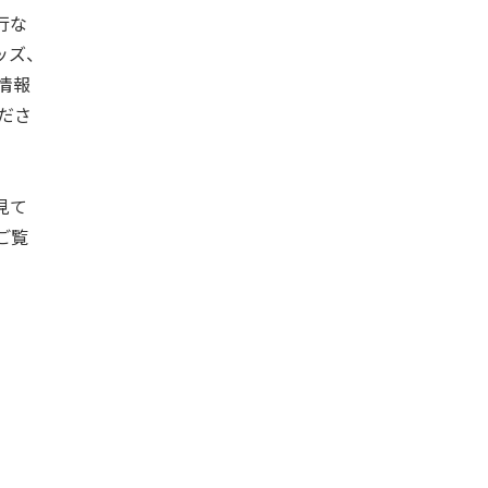
行な
ッズ、
情報
ださ
見て
ご覧