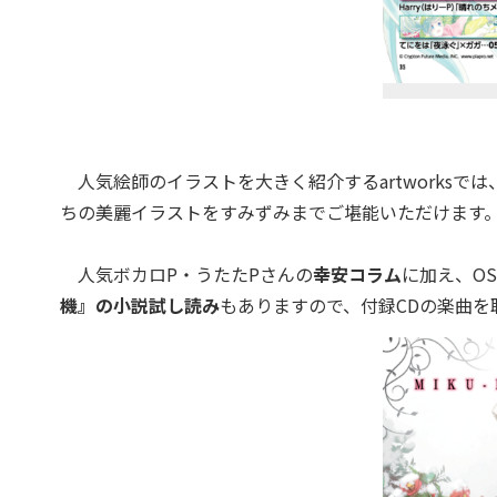
人気絵師のイラストを大きく紹介するartworksでは
ちの美麗イラストをすみずみまでご堪能いただけます
人気ボカロP・うたたPさんの
幸安コラム
に加え、OST
機』の小説試し読み
もありますので、付録CDの楽曲