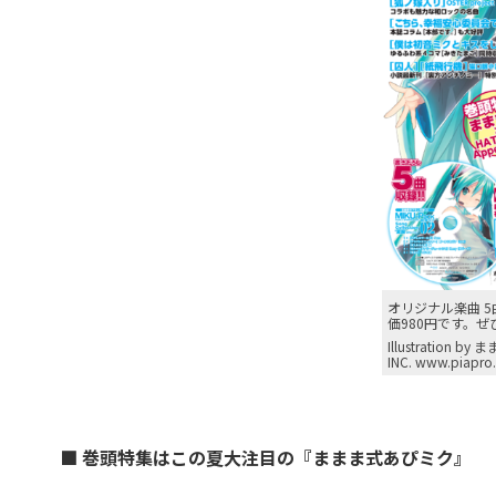
オリジナル楽曲 
価980円です。
Illustration by 
INC. www.piapro.
■ 巻頭特集はこの夏大注目の『ままま式あぴミク』