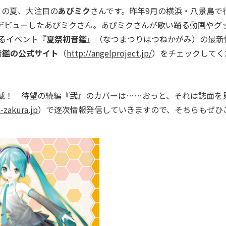
 この夏、大注目の
あぴミク
さんです。昨年9月の横浜・八景島で
デビューしたあぴミクさん。あぴミクさんが歌い踊る動画やグ
るイベント『
夏祭初音鑑
』（なつまつりはつねかがみ）の最新
音鑑の公式サイト
（
http://angelproject.jp/
）をチェックしてく
載！ 待望の続編『
弐
』のカバーは……おっと、それは誌面を
-zakura.jp
）で逐次情報発信していきますので、そちらもぜひ