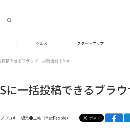
グルメ
スタートアップ
括投稿できるブラウザー拡張機能｜Mac
NSに一括投稿できるブラウ
マノブユキ
編集●
三宅
（
MacPeople
）