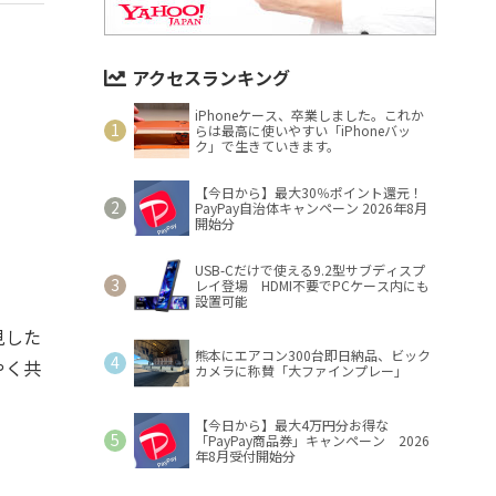
アクセスランキング
iPhoneケース、卒業しました。これか
らは最高に使いやすい「iPhoneバッ
ク」で生きていきます。
【今日から】最大30％ポイント還元！
PayPay自治体キャンペーン 2026年8月
開始分
USB-Cだけで使える9.2型サブディスプ
レイ登場 HDMI不要でPCケース内にも
設置可能
見した
熊本にエアコン300台即日納品、ビック
やく共
カメラに称賛「大ファインプレー」
【今日から】最大4万円分お得な
「PayPay商品券」キャンペーン 2026
年8月受付開始分