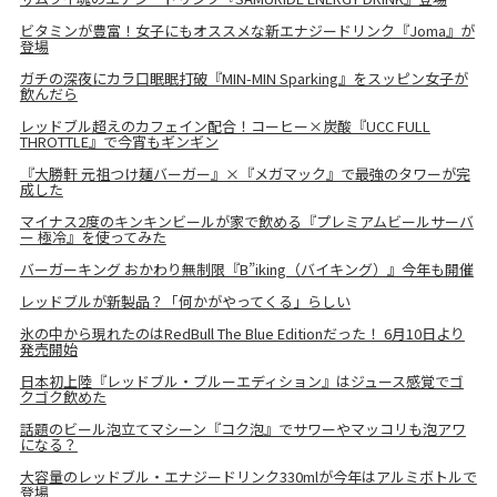
ビタミンが豊富！女子にもオススメな新エナジードリンク『Joma』が
登場
ガチの深夜にカラ口眠眠打破『MIN-MIN Sparking』をスッピン女子が
飲んだら
レッドブル超えのカフェイン配合！コーヒー×炭酸『UCC FULL
THROTTLE』で今宵もギンギン
『大勝軒 元祖つけ麺バーガー』×『メガマック』で最強のタワーが完
成した
マイナス2度のキンキンビールが家で飲める『プレミアムビールサーバ
ー 極冷』を使ってみた
バーガーキング おかわり無制限『B”iking（バイキング）』今年も開催
レッドブルが新製品？「何かがやってくる」らしい
氷の中から現れたのはRedBull The Blue Editionだった！ 6月10日より
発売開始
日本初上陸『レッドブル・ブルーエディション』はジュース感覚でゴ
クゴク飲めた
話題のビール泡立てマシーン『コク泡』でサワーやマッコリも泡アワ
になる？
大容量のレッドブル・エナジードリンク330mlが今年はアルミボトルで
登場