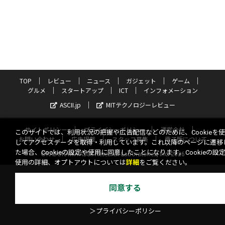
TOP
レビュー
ニュース
ガジェット
ゲーム
グルメ
スタートアップ
ICT
インフォメーション
ASCII.jp
MITテクノロジーレビュー
サイトポリシー
プライバシーポリシー
運営会社
このサイトでは、利用状況の把握や広告配信などのために、Cookieを
お問い合わせ
広告掲載
スタッフ募集
電子版について
してアクセスデータを取得・利用しています。これ以降のページに遷移
た場合、Cookieの設定や使用に同意したことになります。Cookieの設
©KADOKAWA ASCII Research Laboratories, Inc. 2026
使用の詳細、オプトアウトについては
詳細
をご覧ください。
同意する
＞プライバシーポリシー