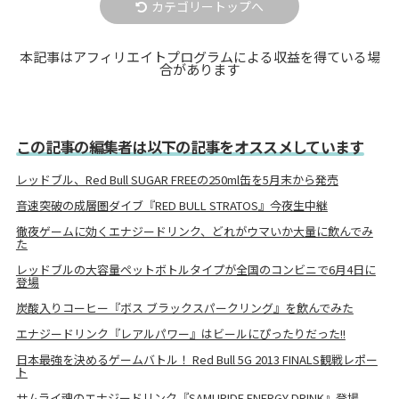
カテゴリートップへ
本記事はアフィリエイトプログラムによる収益を得ている場
合があります
この記事の編集者は以下の記事をオススメしています
レッドブル、Red Bull SUGAR FREEの250ml缶を5月末から発売
音速突破の成層圏ダイブ『RED BULL STRATOS』今夜生中継
徹夜ゲームに効くエナジードリンク、どれがウマいか大量に飲んでみ
た
レッドブルの大容量ペットボトルタイプが全国のコンビニで6月4日に
登場
炭酸入りコーヒー『ボス ブラックスパークリング』を飲んでみた
エナジードリンク『レアルパワー』はビールにぴったりだった!!
日本最強を決めるゲームバトル！ Red Bull 5G 2013 FINALS観戦レポー
ト
サムライ魂のエナジードリンク『SAMURIDE ENERGY DRINK』登場