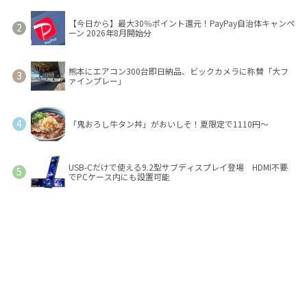
【今日から】最大30％ポイント還元！PayPay自治体キャンペ
ーン 2026年8月開始分
熊本にエアコン300台即日納品、ビックカメラに称賛「大フ
ァインプレー」
「鬼おろし牛タン丼」がおいしそ！夏限定で1110円～
USB-Cだけで使える9.2型サブディスプレイ登場 HDMI不要
でPCケース内にも設置可能