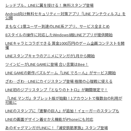
レッドブル、LINEに翼を授ける！ 無料スタンプ登場
Android向け無料セキュリティー対策アプリ『LINE アンチウィルス』を
公開
まもなく1億ユーザー到達のLINE系アプリ、サービス全まとめ
8スタイルの操作に対応したWindows8版LINEアプリが提供開始
LINEキャラとコラボできる 賞金1000万円のゲーム企画コンテストを開
催
LINEスタンプキャラのアニメにマンガが1月から開始
ツインビーがLINE GAMEに登場 合い言葉はBee！
LINE GAMEの新作パズルゲーム『LINE でろーん』がサービス開始
ざわ…ざわ…LINEにカイジスタンプ登場 極限の心理戦に使える
LINE初のジブリスタンプ『となりのトトロ』が期間限定で！
『LINE マンガ』タブレット版が始動！1アカウントで複数台の利用が
可能に
LINEのスタンプに『進撃の巨人』が追加！イェーガーのスタンプも
LINEの画面デザイン着せかえ機能がiPhoneにも対応
あのギャグマンガがLINEに！『浦安鉄筋家族』スタンプ登場