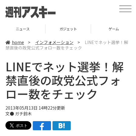
t
o
g
g
l
ニュース
ガジェット
ゲーム
e
n
a
home
>
インフォメーション
>
LINEでネット選挙！解
v
禁直後の政党公式フォロー数をチェック
i
g
a
LINEでネット選挙！解
t
i
o
禁直後の政党公式フォ
n
ロー数をチェック
2013年05月13日 14時22分更新
文●
ガチ鈴木