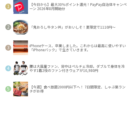
【今日から】最大30％ポイント還元！PayPay自治体キャンペ
ーン 2026年8月開始分
「鬼おろし牛タン丼」がおいしそ！夏限定で1110円～
iPhoneケース、卒業しました。これからは最高に使いやすい
「iPhoneバック」で生きていきます。
腰は大風量ファン、背中はペルチェ冷却。ダブルで身体を冷
やす1着2役のファン付きウェアが10,980円
【今週】食べ放題2000円以下へ！ 7日間限定、しゃぶ葉ラン
チがお得