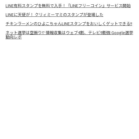
LINE有料スタンプを無料で入手！『LINEフリーコイン』サービス開始
LINEに天使が！ クリィミーマミのスタンプが登場した
チキンラーメンのひよこちゃんLINEスタンプをおいしくゲットできる!!
ネット選挙は空振り!? 情報収集はウェブ4割、テレビ9割強 Google選挙
動向レポ