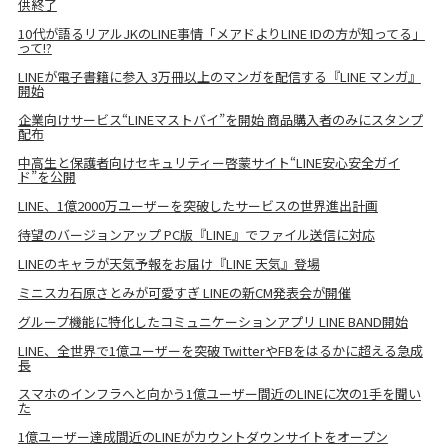
供終了
10代が語るリアルJKのLINE事情「メアドよりLINE IDの方が知ってる」
って!?
LINEが電子書籍に参入 3万冊以上のマンガを配信する『LINE マンガ』
開始
企業向けサービス“LINEマストバイ”を開始 商品購入者のみにスタンプ
配布
中高生と保護者向けセキュリティー啓蒙サイト“LINE安心安全ガイ
ド”を公開
LINE、1億2000万ユーザーを突破したサービスの世界進出計画
待望のバージョンアップ PC版『LINE』でファイル送信に対応
LINEのキャラが天気予報をお届け『LINE 天気』登場
ミニスカ石原さとみが可愛すぎ LINEの新CM発表会が開催
グループ機能に特化したコミュニケーションアプリ LINE BAND開始
LINE、全世界で1億ユーザーを突破 TwitterやFBをはるかに超える急成
長
スマホのインフラへと向かう1億ユーザー間近のLINEに次の1手を聞い
た
1億ユーザー達成間近のLINEがカウントダウンサイトをオープン