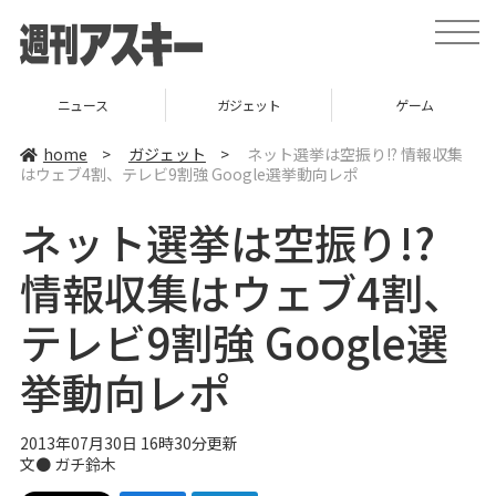
t
o
g
g
l
ニュース
ガジェット
ゲーム
e
n
a
home
>
ガジェット
>
ネット選挙は空振り!? 情報収集
v
はウェブ4割、テレビ9割強 Google選挙動向レポ
i
g
a
ネット選挙は空振り!?
t
i
o
情報収集はウェブ4割、
n
テレビ9割強 Google選
挙動向レポ
2013年07月30日 16時30分更新
文●
ガチ鈴木