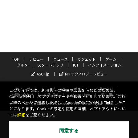
TOP
レビュー
ニュース
ガジェット
ゲーム
グルメ
スタートアップ
ICT
インフォメーション
ASCII.jp
MITテクノロジーレビュー
サイトポリシー
プライバシーポリシー
運営会社
このサイトでは、利用状況の把握や広告配信などのために、
お問い合わせ
広告掲載
スタッフ募集
電子版について
Cookieを使用してアクセスデータを取得・利用しています。これ
以降のページに遷移した場合、Cookieの設定や使用に同意したこ
©KADOKAWA ASCII Research Laboratories, Inc. 2026
とになります。Cookieの設定や使用の詳細、オプトアウトについ
ては
詳細
をご覧ください。
同意する