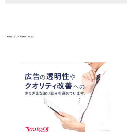
Tweets by weeklyascii