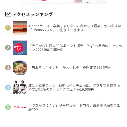
アクセスランキング
iPhoneケース、卒業しました。これからは最高に使いやすい
「iPhoneバック」で生きていきます。
【今日から】最大30％ポイント還元！PayPay自治体キャンペ
ーン 2026年8月開始分
「鬼おろし牛タン丼」がおいしそ！夏限定で1110円～
腰は大風量ファン、背中はペルチェ冷却。ダブルで身体を冷
やす1着2役のファン付きウェアが10,980円
「つながりにくい」改善なるか ドコモ、最新基地局を全国
展開へ