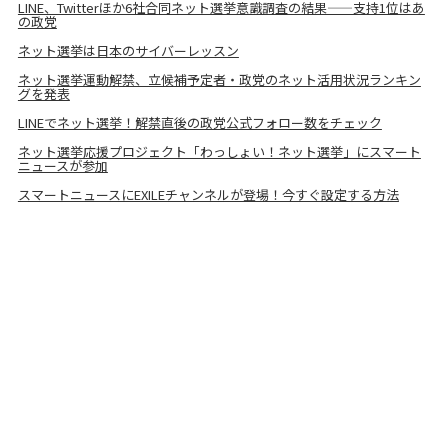
LINE、Twitterほか6社合同ネット選挙意識調査の結果——支持1位はあ
の政党
ネット選挙は日本のサイバーレッスン
ネット選挙運動解禁、立候補予定者・政党のネット活用状況ランキン
グを発表
LINEでネット選挙！解禁直後の政党公式フォロー数をチェック
ネット選挙応援プロジェクト「わっしょい！ネット選挙」にスマート
ニュースが参加
スマートニュースにEXILEチャンネルが登場！今すぐ設定する方法