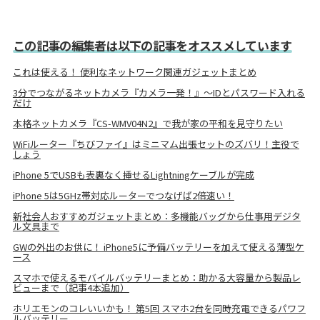
この記事の編集者は以下の記事をオススメしています
これは使える！ 便利なネットワーク関連ガジェットまとめ
3分でつながるネットカメラ『カメラ一発！』～IDとパスワード入れる
だけ
本格ネットカメラ『CS-WMV04N2』で我が家の平和を見守りたい
WiFiルーター『ちびファイ』はミニマム出張セットのズバリ！主役で
しょう
iPhone 5でUSBも表裏なく挿せるLightningケーブルが完成
iPhone 5は5GHz帯対応ルーターでつなげば2倍速い！
新社会人おすすめガジェットまとめ：多機能バッグから仕事用デジタ
ル文具まで
GWの外出のお供に！ iPhone5に予備バッテリーを加えて使える薄型ケ
ース
スマホで使えるモバイルバッテリーまとめ：助かる大容量から製品レ
ビューまで（記事4本追加）
ホリエモンのコレいいかも！ 第5回 スマホ2台を同時充電できるパワフ
ルバッテリー