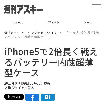
t
o
g
g
l
ニュース
ガジェット
ゲーム
e
n
a
home
>
インフォメーション
>
iPhone5で2倍長く戦え
v
るバッテリー内蔵超薄型ケース
i
g
a
iPhone5で2倍長く戦え
t
i
o
るバッテリー内蔵超薄
n
型ケース
2013年04月09日 22時00分更新
文●
ジャイアン鈴木