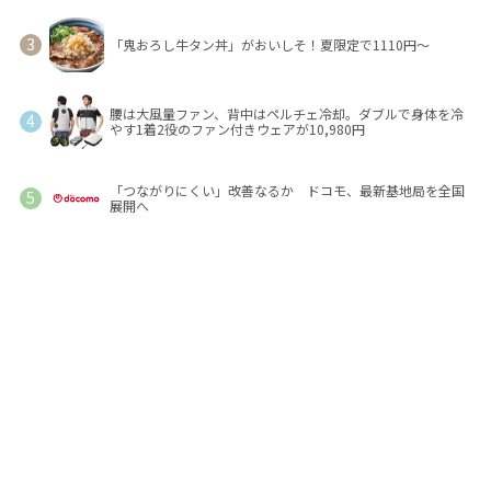
「鬼おろし牛タン丼」がおいしそ！夏限定で1110円～
腰は大風量ファン、背中はペルチェ冷却。ダブルで身体を冷
やす1着2役のファン付きウェアが10,980円
「つながりにくい」改善なるか ドコモ、最新基地局を全国
展開へ