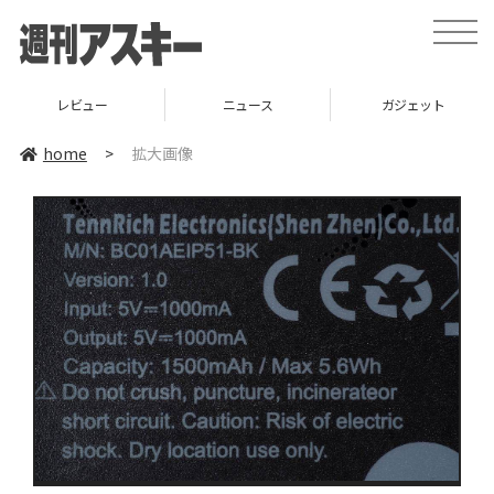
toggle
naviga
レビュー
ニュース
ガジェット
home
>
拡大画像