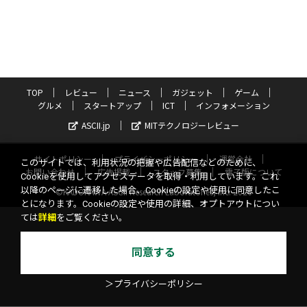
TOP
レビュー
ニュース
ガジェット
ゲーム
グルメ
スタートアップ
ICT
インフォメーション
ASCII.jp
MITテクノロジーレビュー
サイトポリシー
プライバシーポリシー
運営会社
このサイトでは、利用状況の把握や広告配信などのために、
お問い合わせ
広告掲載
スタッフ募集
電子版について
Cookieを使用してアクセスデータを取得・利用しています。これ
以降のページに遷移した場合、Cookieの設定や使用に同意したこ
©KADOKAWA ASCII Research Laboratories, Inc. 2026
とになります。Cookieの設定や使用の詳細、オプトアウトについ
ては
詳細
をご覧ください。
同意する
＞プライバシーポリシー