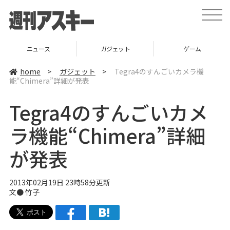
t
o
g
g
l
ニュース
ガジェット
ゲーム
e
n
a
home
>
ガジェット
>
Tegra4のすんごいカメラ機
v
能“Chimera”詳細が発表
i
g
a
Tegra4のすんごいカメ
t
i
o
ラ機能“Chimera”詳細
n
が発表
2013年02月19日 23時58分更新
文●
竹子