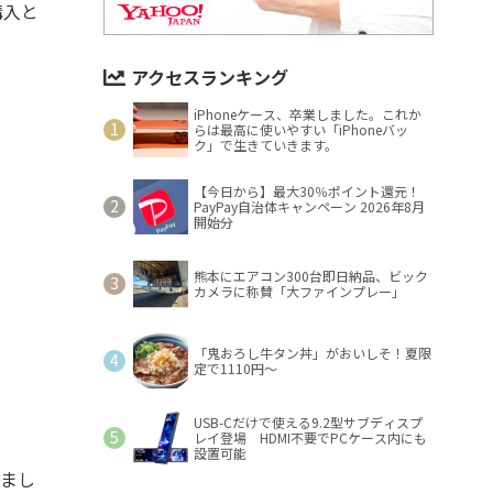
購入と
アクセスランキング
iPhoneケース、卒業しました。これか
らは最高に使いやすい「iPhoneバッ
ク」で生きていきます。
【今日から】最大30％ポイント還元！
PayPay自治体キャンペーン 2026年8月
開始分
熊本にエアコン300台即日納品、ビック
カメラに称賛「大ファインプレー」
「鬼おろし牛タン丼」がおいしそ！夏限
定で1110円～
USB-Cだけで使える9.2型サブディスプ
レイ登場 HDMI不要でPCケース内にも
設置可能
いまし