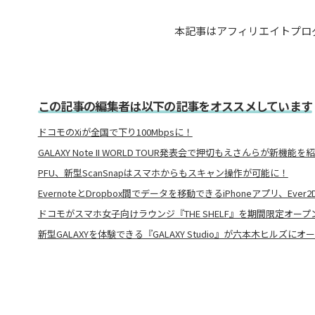
本記事はアフィリエイトプロ
この記事の編集者は以下の記事をオススメしています
ドコモのXiが全国で下り100Mbpsに！
GALAXY Note II WORLD TOUR発表会で押切もえさんらが新機能を
PFU、新型ScanSnapはスマホからもスキャン操作が可能に！
EvernoteとDropbox間でデータを移動できるiPhoneアプリ、Ever2D
ドコモがスマホ女子向けラウンジ『THE SHELF』を期間限定オープ
新型GALAXYを体験できる『GALAXY Studio』が六本木ヒルズにオ