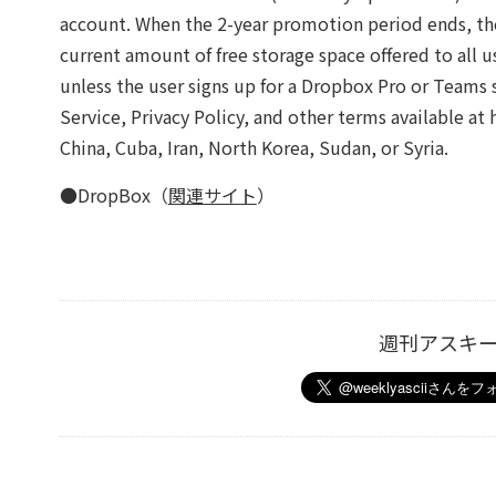
account. When the 2-year promotion period ends, th
current amount of free storage space offered to all u
unless the user signs up for a Dropbox Pro or Teams
Service, Privacy Policy, and other terms available 
China, Cuba, Iran, North Korea, Sudan, or Syria.
●DropBox（
関連サイト
）
週刊アスキ