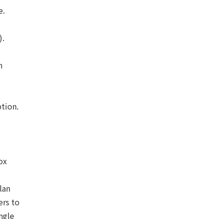
e.
).
n
ption.
ox
lan
ers to
ngle