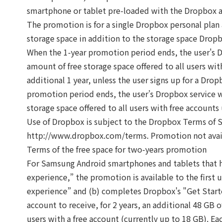
smartphone or tablet pre-loaded with the Dropbox a
The promotion is for a single Dropbox personal plan a
storage space in addition to the storage space Dropbo
When the 1-year promotion period ends, the user's D
amount of free storage space offered to all users wit
additional 1 year, unless the user signs up for a Dr
promotion period ends, the user’s Dropbox service w
storage space offered to all users with free accounts
Use of Dropbox is subject to the Dropbox Terms of Se
http://www.dropbox.com/terms. Promotion not availab
Terms of the free space for two-years promotion
For Samsung Android smartphones and tablets that h
experience,” the promotion is available to the first 
experience” and (b) completes Dropbox's "Get Starte
account to receive, for 2 years, an additional 48 GB 
users with a free account (currently up to 18 GB). Eac