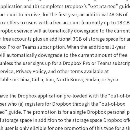
pplication and (b) completes Dropbox’s "Get Started" guid
ccount to receive, for the first year, an additional 48 GB of
x offers to users with a free account (currently up to 18 GB
ropbox service will automatically downgrade to the current
h free accounts plus an additional 3GB of storage space for a
opbox Pro or Teams subscription. When the additional 1-year
ill automatically downgrade to the current amount of free
 unless the user signs up for a Dropbox Pro or Teams subscri
rvice, Privacy Policy, and other terms available at
le in China, Cuba, Iran, North Korea, Sudan, or Syria.
ave the Dropbox application pre-loaded with the “out-of-b
user who (a) registers for Dropbox through the “out-of-box
d" guide. The promotion is for a single Dropbox personal p
of storage space in addition to the storage space Dropbox off
h user is only eligible for one promotion of this type for a si