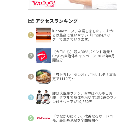
アクセスランキング
iPhoneケース、卒業しました。これか
らは最高に使いやすい「iPhoneバッ
ク」で生きていきます。
【今日から】最大30％ポイント還元！
PayPay自治体キャンペーン 2026年8月
開始分
「鬼おろし牛タン丼」がおいしそ！夏限
定で1110円～
腰は大風量ファン、背中はペルチェ冷
却。ダブルで身体を冷やす1着2役のファ
ン付きウェアが10,980円
「つながりにくい」改善なるか ドコ
モ、最新基地局を全国展開へ