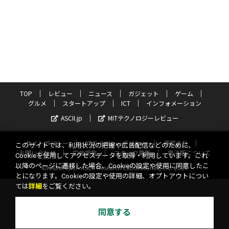
TOP
レビュー
ニュース
ガジェット
ゲーム
グルメ
スタートアップ
ICT
インフォメーション
ASCII.jp
MITテクノロジーレビュー
サイトポリシー
プライバシーポリシー
運営会社
このサイトでは、利用状況の把握や広告配信などのために、
お問い合わせ
広告掲載
スタッフ募集
電子版について
Cookieを使用してアクセスデータを取得・利用しています。これ
以降のページに遷移した場合、Cookieの設定や使用に同意したこ
©KADOKAWA ASCII Research Laboratories, Inc. 2026
とになります。Cookieの設定や使用の詳細、オプトアウトについ
ては
詳細
をご覧ください。
同意する