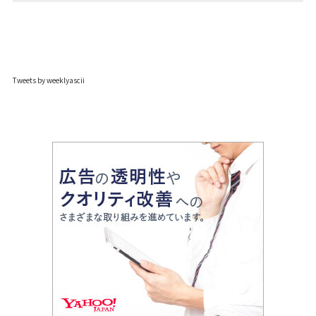
Tweets by weeklyascii