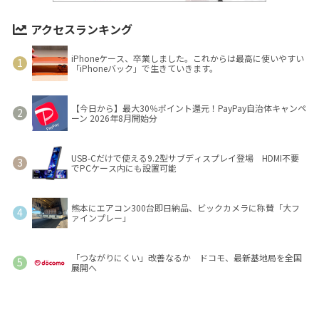
アクセスランキング
iPhoneケース、卒業しました。これからは最高に使いやすい
「iPhoneバック」で生きていきます。
【今日から】最大30％ポイント還元！PayPay自治体キャンペ
ーン 2026年8月開始分
USB-Cだけで使える9.2型サブディスプレイ登場 HDMI不要
でPCケース内にも設置可能
熊本にエアコン300台即日納品、ビックカメラに称賛「大フ
ァインプレー」
「つながりにくい」改善なるか ドコモ、最新基地局を全国
展開へ