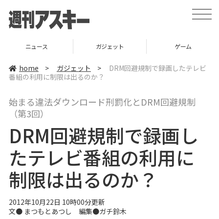
t
o
g
g
l
ニュース
ガジェット
ゲーム
e
n
a
home
>
ガジェット
>
DRM回避規制で録画したテレビ
v
番組の利用に制限は出るのか？
i
g
a
始まる違法ダウンロード刑罰化とDRM回避規制
t
i
（第3回）
o
n
DRM回避規制で録画し
たテレビ番組の利用に
制限は出るのか？
2012年10月22日 10時00分更新
文●
まつもとあつし
編集●
ガチ鈴木