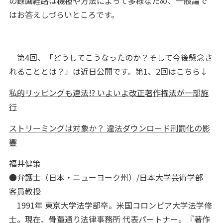
の録画経路は機種や方法によって多様なため、一般論で
はお答えしづらいところです。
第4回、「どうしてこうなったのか？そして今後懸念さ
れることとは？」は近日公開です。第1、2回はこちら↓
私的リッピングも違法!? いよいよ改正著作権法が一部施
行
ストリーミングは対象か？ 違法ダウンロード刑罰化の影
響
福井健策
●弁護士（日本・ニューヨーク州）/日本大学芸術学部
客員教授
1991年 東京大学法学部卒。米国コロンビア大学法学修
士。現在、骨董通り法律事務所 代表パートナー。『著作