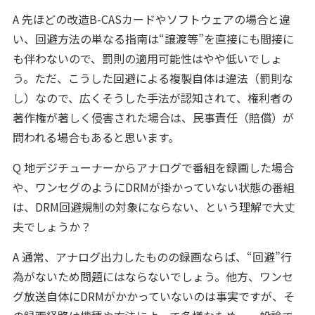
A 先ほどの改造B-CASカードやソフトウェアの場合と違
い、回避方法の単なる指南は“譲渡等”を直接にも間接に
も伴わないので、罰則の適用可能性はやや低いでしょ
う。ただ、こうした回避による複製自体は違法（罰則な
し）なので、広くそうした手法が認知されて、権利者の
著作権が著しく侵害された場合は、民事責任（賠償）が
問われる場合もあると思います。
Q 地デジチューナーからアナログで番組を録画した場合
や、ワンセグのようにDRMが掛かっていない状態の番組
は、DRM回避規制の対象にならない、という理解で大丈
夫でしょうか？
A 通常、アナログ出力したものの録画ならば、“回避”行
為がないため問題にはならないでしょう。他方、ワンセ
グ放送自体にDRMがかかっていないのは事実ですが、そ