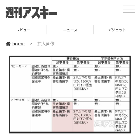
toggle
naviga
レビュー
ニュース
ガジェット
home
>
拡大画像