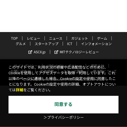
TOP
レビュー
ニュース
ガジェット
ゲーム
グルメ
スタートアップ
ICT
インフォメーション
ASCII.jp
MITテクノロジーレビュー
サイトポリシー
プライバシーポリシー
運営会社
このサイトでは、利用状況の把握や広告配信などのために、
お問い合わせ
広告掲載
スタッフ募集
電子版について
Cookieを使用してアクセスデータを取得・利用しています。これ
以降のページに遷移した場合、Cookieの設定や使用に同意したこ
©KADOKAWA ASCII Research Laboratories, Inc. 2026
とになります。Cookieの設定や使用の詳細、オプトアウトについ
ては
詳細
をご覧ください。
同意する
＞プライバシーポリシー