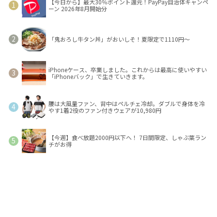
【今日から】最大30％ポイント還元！PayPay自治体キャンペ
ーン 2026年8月開始分
「鬼おろし牛タン丼」がおいしそ！夏限定で1110円～
iPhoneケース、卒業しました。これからは最高に使いやすい
「iPhoneバック」で生きていきます。
腰は大風量ファン、背中はペルチェ冷却。ダブルで身体を冷
やす1着2役のファン付きウェアが10,980円
【今週】食べ放題2000円以下へ！ 7日間限定、しゃぶ葉ラン
チがお得