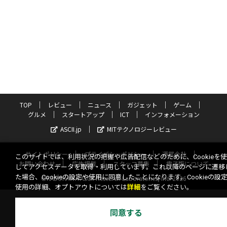
TOP
レビュー
ニュース
ガジェット
ゲーム
グルメ
スタートアップ
ICT
インフォメーション
ASCII.jp
MITテクノロジーレビュー
サイトポリシー
プライバシーポリシー
運営会社
このサイトでは、利用状況の把握や広告配信などのために、Cookieを
お問い合わせ
広告掲載
スタッフ募集
電子版について
してアクセスデータを取得・利用しています。これ以降のページに遷移
た場合、Cookieの設定や使用に同意したことになります。Cookieの設
©KADOKAWA ASCII Research Laboratories, Inc. 2026
使用の詳細、オプトアウトについては
詳細
をご覧ください。
同意する