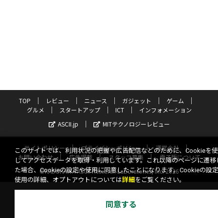
TOP
レビュー
ニュース
ガジェット
ゲーム
グルメ
スタートアップ
ICT
インフォメーション
ASCII.jp
MITテクノロジーレビュー
サイトポリシー
プライバシーポリシー
運営会社
このサイトでは、利用状況の把握や広告配信などのために、Cookieを
お問い合わせ
広告掲載
スタッフ募集
電子版について
してアクセスデータを取得・利用しています。これ以降のページに遷移
た場合、Cookieの設定や使用に同意したことになります。Cookieの設
©KADOKAWA ASCII Research Laboratories, Inc. 2026
使用の詳細、オプトアウトについては
詳細
をご覧ください。
同意する