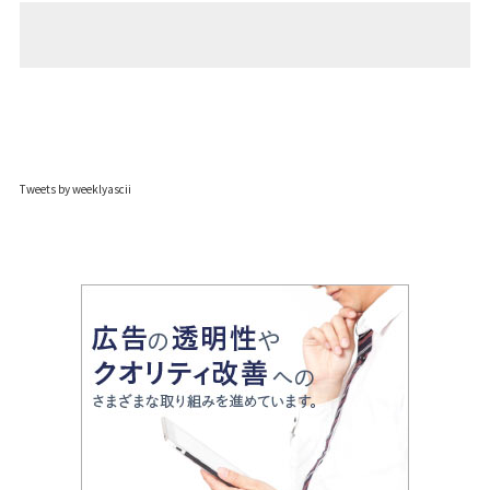
Tweets by weeklyascii