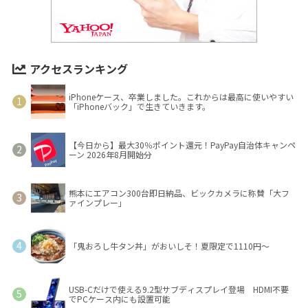
アクセスランキング
iPhoneケース、卒業しました。これからは最高に使いやすい
「iPhoneバック」で生きていきます。
【今日から】最大30％ポイント還元！PayPay自治体キャンペ
ーン 2026年8月開始分
熊本にエアコン300台即日納品、ビックカメラに称賛「大フ
ァインプレー」
「鬼おろし牛タン丼」がおいしそ！夏限定で1110円～
USB-Cだけで使える9.2型サブディスプレイ登場 HDMI不要
でPCケース内にも設置可能