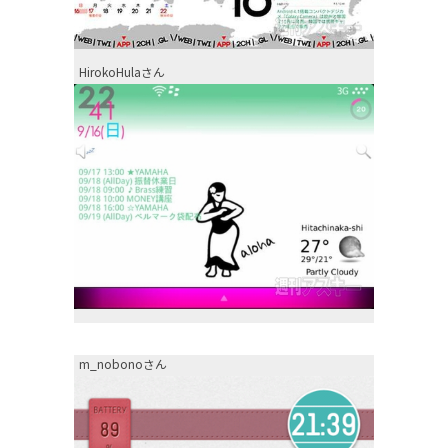
HirokoHulaさん
m_nobonoさん