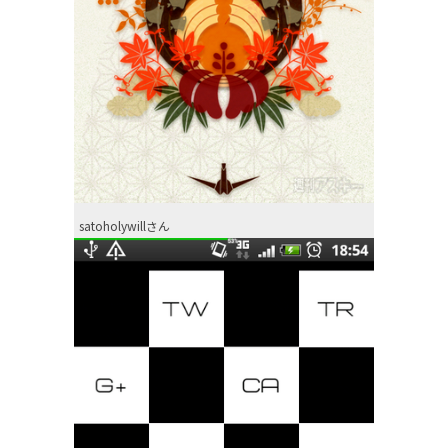
satoholywillさん