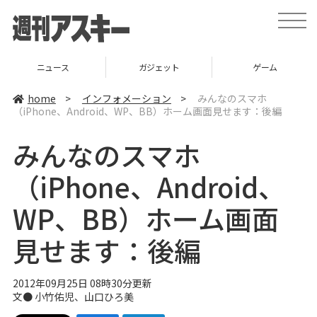
t
o
g
g
l
ガジェット
ゲーム
グルメ
e
n
a
home
>
インフォメーション
>
みんなのスマホ
v
（iPhone、Android、WP、BB）ホーム画面見せます：後編
i
g
a
みんなのスマホ
t
i
o
（iPhone、Android、
n
WP、BB）ホーム画面
見せます：後編
2012年09月25日 08時30分更新
文● 小竹佑児、
山口ひろ美