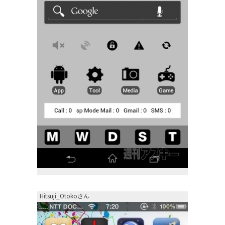
Hitsuji_Otokoさん