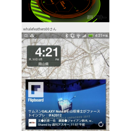
whalefeathers00さん