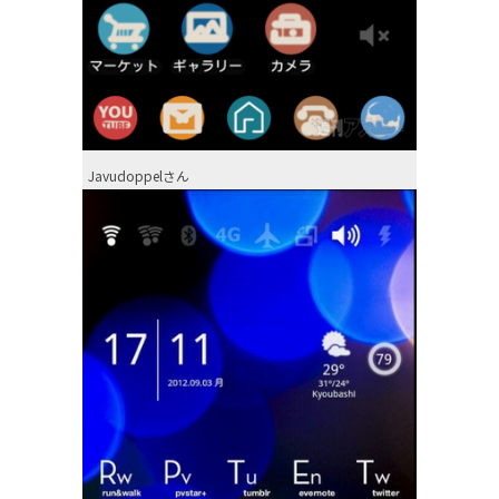
Javudoppelさん