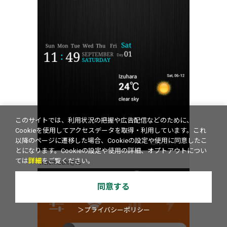
このサイトでは、利用状況の把握や広告配信などのために、
Cookieを使用してアクセスデータを取得・利用しています。これ
以降のページに遷移した場合、Cookieの設定や使用に同意したこ
とになります。Cookieの設定や使用の詳細、オプトアウトについ
ては
詳細
をご覧ください。
heiomachiさん
同意する
＞プライバシーポリシー