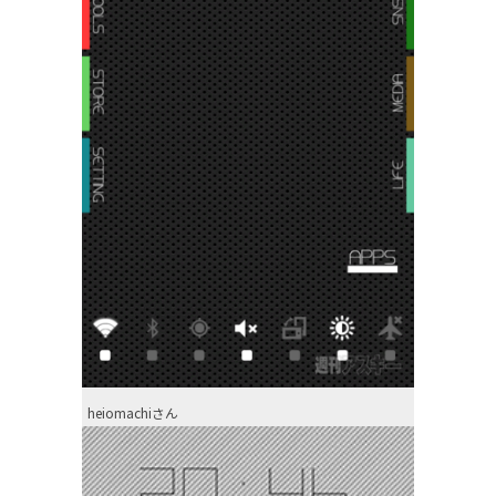
heiomachiさん