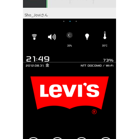
Sho_Joviさん