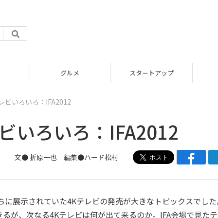
グルメ
スタートアップ
ビいろいろ：IFA2012
いろいろ：IFA2012
文●
折原一也
編集●
ハード松村
ちに展示されていた4Kテレビの発売が大きなトピックスでした
きるが、次なる4Kテレビは何が出て来るのか。IFA会場で見た