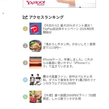
）、
アクセスランキング
【今日から】最大30％ポイント還元！
PayPay自治体キャンペーン 2026年8月
開始分
「鬼おろし牛タン丼」がおいしそ！夏限
定で1110円～
iPhoneケース、卒業しました。これか
らは最高に使いやすい「iPhoneバッ
ク」で生きていきます。
腰は大風量ファン、背中はペルチェ冷
却。ダブルで身体を冷やす1着2役のファ
ン付きウェアが10,980円
【今週】食べ放題2000円以下へ！ 7日間
限定、しゃぶ葉ランチがお得