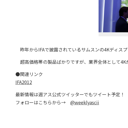
昨年からIFAで披露されているサムスンの4Kディス
超高価格帯の製品ばかりですが、業界全体として4K
●関連リンク
IFA2012
最新情報は週アス公式ツイッターでもツイート予定！
フォローはこちらから→
@weeklyascii