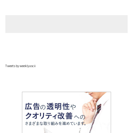
Tweets by weeklyascii