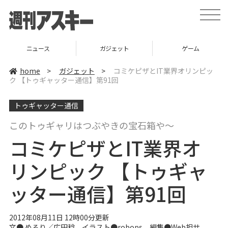
t
o
g
g
l
ニュース
ガジェット
ゲーム
e
n
a
home
>
ガジェット
>
コミケピザとIT業界オリンピッ
v
ク 【トゥギャッター通信】第91回
i
g
a
トゥギャッター通信
t
i
o
このトゥギャリはつぶやきの宝石箱や～
n
コミケピザとIT業界オ
リンピック 【トゥギャ
ッター通信】第91回
2012年08月11日 12時00分更新
文●
めるり
／
広田稔
イラスト●
robops
編集●
Web担サ