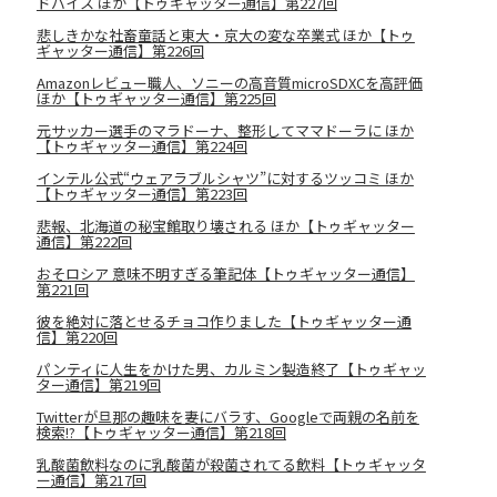
ドバイス ほか【トゥギャッター通信】第227回
悲しきかな社畜童話と東大・京大の変な卒業式 ほか【トゥ
ギャッター通信】第226回
Amazonレビュー職人、ソニーの高音質microSDXCを高評価
ほか【トゥギャッター通信】第225回
元サッカー選手のマラドーナ、整形してママドーラに ほか
【トゥギャッター通信】第224回
インテル公式“ウェアラブルシャツ”に対するツッコミ ほか
【トゥギャッター通信】第223回
悲報、北海道の秘宝館取り壊される ほか【トゥギャッター
通信】第222回
おそロシア 意味不明すぎる筆記体【トゥギャッター通信】
第221回
彼を絶対に落とせるチョコ作りました【トゥギャッター通
信】第220回
パンティに人生をかけた男、カルミン製造終了【トゥギャッ
ター通信】第219回
Twitterが旦那の趣味を妻にバラす、Googleで両親の名前を
検索!?【トゥギャッター通信】第218回
乳酸菌飲料なのに乳酸菌が殺菌されてる飲料【トゥギャッタ
ー通信】第217回