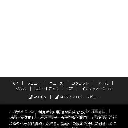
TOP
レビュー
ニュース
ガジェット
ゲーム
グルメ
スタートアップ
ICT
インフォメーション
ASCII.jp
MITテクノロジーレビュー
サイトポリシー
プライバシーポリシー
運営会社
このサイトでは、利用状況の把握や広告配信などのために、
お問い合わせ
広告掲載
スタッフ募集
電子版について
Cookieを使用してアクセスデータを取得・利用しています。これ
以降のページに遷移した場合、Cookieの設定や使用に同意したこ
©KADOKAWA ASCII Research Laboratories, Inc. 2026