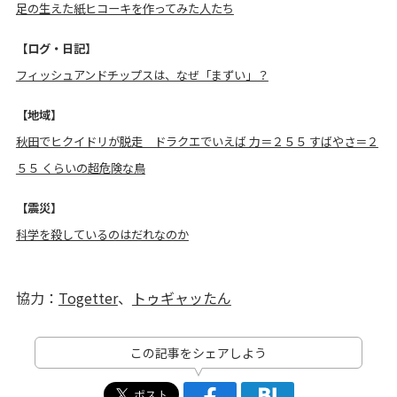
足の生えた紙ヒコーキを作ってみた人たち
【ログ・日記】
フィッシュアンドチップスは、なぜ「まずい」？
【地域】
秋田でヒクイドリが脱走 ドラクエでいえば 力＝２５５ すばやさ＝２
５５ くらいの超危険な鳥
【震災】
科学を殺しているのはだれなのか
協力：
Togetter
、
トゥギャッたん
この記事をシェアしよう