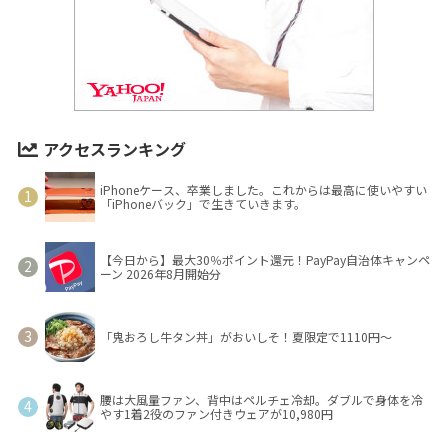
アクセスランキング
iPhoneケース、卒業しました。これからは最高に使いやすい
「iPhoneバック」で生きていきます。
【今日から】最大30％ポイント還元！PayPay自治体キャンペ
ーン 2026年8月開始分
「鬼おろし牛タン丼」がおいしそ！夏限定で1110円～
腰は大風量ファン、背中はペルチェ冷却。ダブルで身体を冷
やす1着2役のファン付きウェアが10,980円