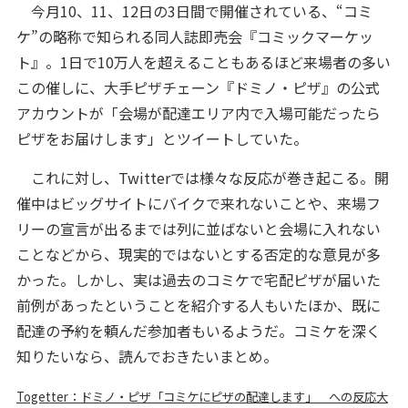
今月10、11、12日の3日間で開催されている、“コミ
ケ”の略称で知られる同人誌即売会『コミックマーケッ
ト』。1日で10万人を超えることもあるほど来場者の多い
この催しに、大手ピザチェーン『ドミノ・ピザ』の公式
アカウントが「会場が配達エリア内で入場可能だったら
ピザをお届けします」とツイートしていた。
これに対し、Twitterでは様々な反応が巻き起こる。開
催中はビッグサイトにバイクで来れないことや、来場フ
リーの宣言が出るまでは列に並ばないと会場に入れない
ことなどから、現実的ではないとする否定的な意見が多
かった。しかし、実は過去のコミケで宅配ピザが届いた
前例があったということを紹介する人もいたほか、既に
配達の予約を頼んだ参加者もいるようだ。コミケを深く
知りたいなら、読んでおきたいまとめ。
Togetter：ドミノ・ピザ「コミケにピザの配達します」 への反応大