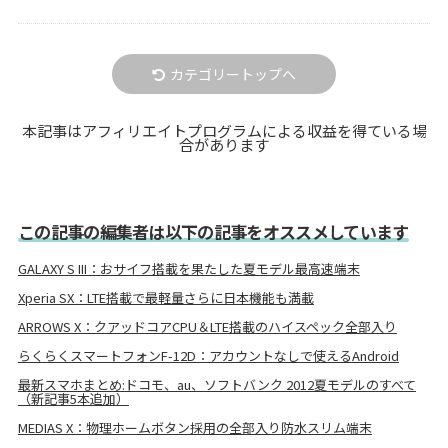
カテゴリートップへ
本記事はアフィリエイトプログラムによる収益を得ている場
合があります
この記事の編集者は以下の記事をオススメしています
GALAXY S III：おサイフ搭載を果たした夏モデル最高速端末
Xperia SX：LTE搭載で最軽量さらに日本機能も満載
ARROWS X：クアッドコアCPU＆LTE搭載のハイスペック全部入り
らくらくスマートフォンF-12D：アカウントなしで使えるAndroid
最新スマホまとめ:ドコモ、au、ソフトバンク 2012夏モデルのすべて
（新記事5本追加）
MEDIAS X：物理ホームボタン採用の全部入り防水スリム端末