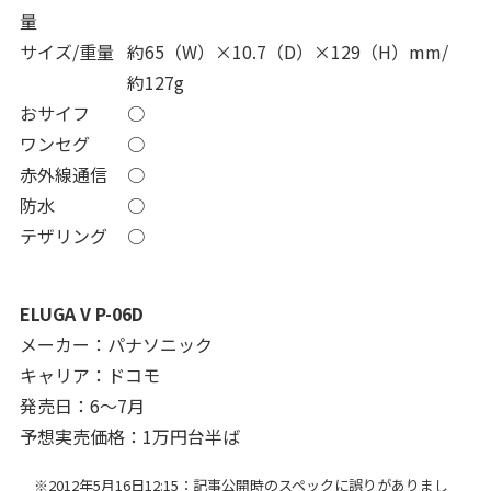
量
サイズ/重量
約65（W）×10.7（D）×129（H）mm/
約127g
おサイフ
○
ワンセグ
○
赤外線通信
○
防水
○
テザリング
○
ELUGA V P-06D
メーカー：パナソニック
キャリア：ドコモ
発売日：6～7月
予想実売価格：1万円台半ば
※2012年5月16日12:15：記事公開時のスペックに誤りがありまし