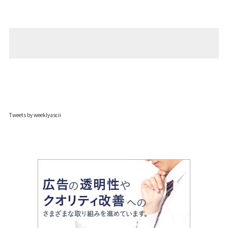
Tweets by weeklyascii