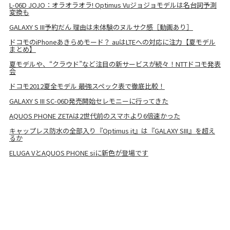
L-06D JOJO：オラオラオラ! Optimus Vuジョジョモデルは名台詞予測
変換も
GALAXY S III予約だん 理由は未体験のヌルサク感［動画あり］
ドコモのiPhoneあきらめモード？ auはLTEへの対応に注力【夏モデル
まとめ】
夏モデルや、“クラウド”など注目の新サービスが続々！NTTドコモ発表
会
ドコモ2012夏全モデル 最強スペック表で徹底比較！
GALAXY S III SC-06D発売開始セレモニーに行ってきた
AQUOS PHONE ZETAは2世代前のスマホより6倍速かった
キャップレス防水の全部入り『Optimus it』は『GALAXY SIII』を超え
るか
ELUGA VとAQUOS PHONE siに新色が登場です