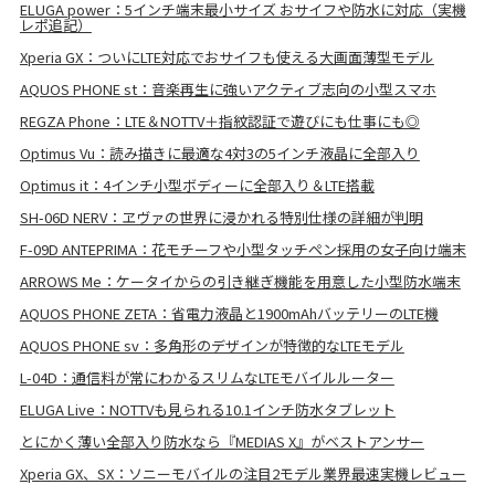
ELUGA power：5インチ端末最小サイズ おサイフや防水に対応（実機
レポ追記）
Xperia GX：ついにLTE対応でおサイフも使える大画面薄型モデル
AQUOS PHONE st：音楽再生に強いアクティブ志向の小型スマホ
REGZA Phone：LTE＆NOTTV＋指紋認証で遊びにも仕事にも◎
Optimus Vu：読み描きに最適な4対3の5インチ液晶に全部入り
Optimus it：4インチ小型ボディーに全部入り＆LTE搭載
SH-06D NERV：ヱヴァの世界に浸かれる特別仕様の詳細が判明
F-09D ANTEPRIMA：花モチーフや小型タッチペン採用の女子向け端末
ARROWS Me：ケータイからの引き継ぎ機能を用意した小型防水端末
AQUOS PHONE ZETA：省電力液晶と1900mAhバッテリーのLTE機
AQUOS PHONE sv：多角形のデザインが特徴的なLTEモデル
L-04D：通信料が常にわかるスリムなLTEモバイルルーター
ELUGA Live：NOTTVも見られる10.1インチ防水タブレット
とにかく薄い全部入り防水なら『MEDIAS X』がベストアンサー
Xperia GX、SX：ソニーモバイルの注目2モデル業界最速実機レビュー