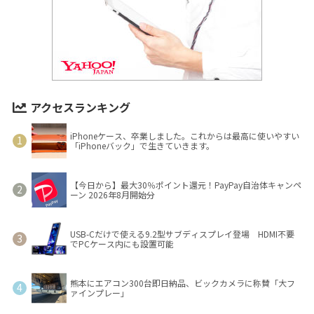
アクセスランキング
iPhoneケース、卒業しました。これからは最高に使いやすい
「iPhoneバック」で生きていきます。
【今日から】最大30％ポイント還元！PayPay自治体キャンペ
ーン 2026年8月開始分
USB-Cだけで使える9.2型サブディスプレイ登場 HDMI不要
でPCケース内にも設置可能
熊本にエアコン300台即日納品、ビックカメラに称賛「大フ
ァインプレー」