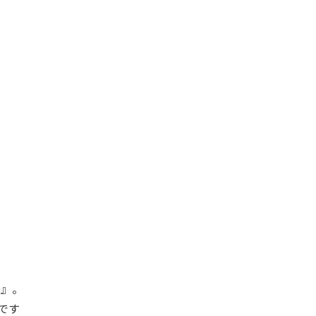
D』。
です