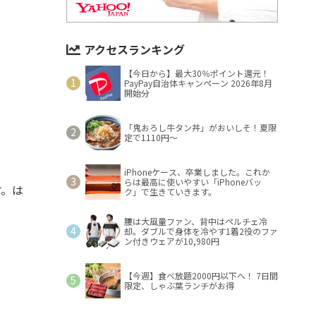
アクセスランキング
【今日から】最大30％ポイント還元！
PayPay自治体キャンペーン 2026年8月
開始分
「鬼おろし牛タン丼」がおいしそ！夏限
定で1110円～
iPhoneケース、卒業しました。これか
らは最高に使いやすい「iPhoneバッ
す。は
ク」で生きていきます。
腰は大風量ファン、背中はペルチェ冷
却。ダブルで身体を冷やす1着2役のファ
ン付きウェアが10,980円
【今週】食べ放題2000円以下へ！ 7日間
限定、しゃぶ葉ランチがお得