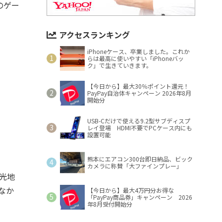
のゲー
アクセスランキング
iPhoneケース、卒業しました。これか
らは最高に使いやすい「iPhoneバッ
ク」で生きていきます。
【今日から】最大30％ポイント還元！
PayPay自治体キャンペーン 2026年8月
開始分
USB-Cだけで使える9.2型サブディスプ
レイ登場 HDMI不要でPCケース内にも
設置可能
熊本にエアコン300台即日納品、ビック
カメラに称賛「大ファインプレー」
観光地
のなか
【今日から】最大4万円分お得な
「PayPay商品券」キャンペーン 2026
年8月受付開始分