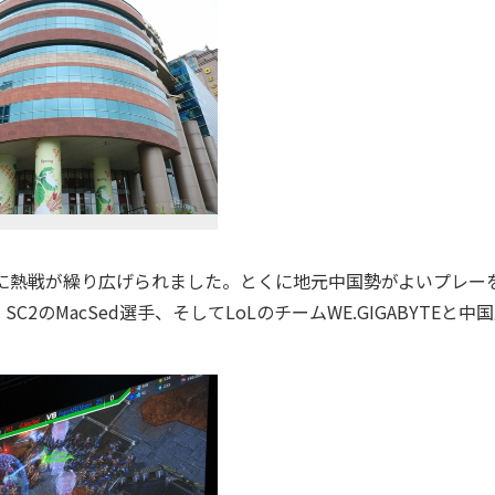
けに熱戦が繰り広げられました。とくに地元中国勢がよいプレー
のMacSed選手、そしてLoLのチームWE.GIGABYTEと中