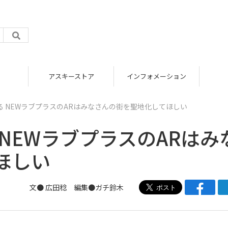
アスキーストア
インフォメーション
TOP
 NEWラブプラスのARはみなさんの街を聖地化してほしい
NEWラブプラスのARはみ
ほしい
文●
広田稔
編集●
ガチ鈴木