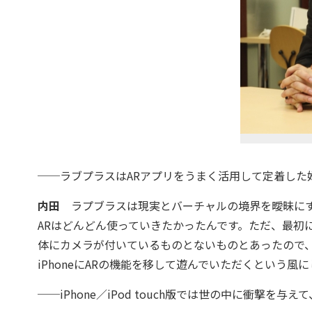
──ラブプラスはARアプリをうまく活用して定着した
内田
ラプブラスは現実とバーチャルの境界を曖昧にす
ARはどんどん使っていきたかったんです。ただ、最初
体にカメラが付いているものとないものとあったので
iPhoneにARの機能を移して遊んでいただくという風
──iPhone／iPod touch版では世の中に衝撃を与