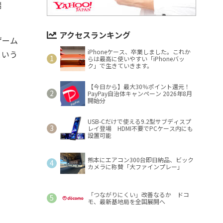
端
アクセスランキング
ゲーム
iPhoneケース、卒業しました。これか
という
らは最高に使いやすい「iPhoneバッ
ク」で生きていきます。
【今日から】最大30％ポイント還元！
PayPay自治体キャンペーン 2026年8月
開始分
USB-Cだけで使える9.2型サブディスプ
レイ登場 HDMI不要でPCケース内にも
設置可能
熊本にエアコン300台即日納品、ビック
カメラに称賛「大ファインプレー」
「つながりにくい」改善なるか ドコ
モ、最新基地局を全国展開へ