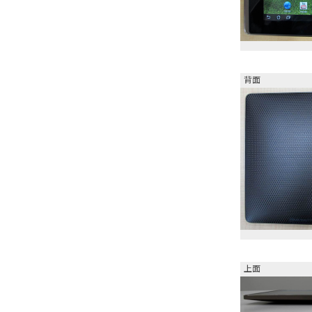
背面
上面