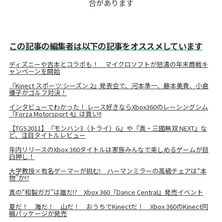
合があります
この記事の編集者は以下の記事をオススメしています
ディズニーや吉本とコラボも！ マイクロソフトが怒濤の年末商戦キ
ャンペーンを開始
『Kinect スポーツ:シーズン 2』発表会で、河本準一、藤本美貴、小倉
優子がゴルフ対決！
インタビューでわかった！ レース好きならXbox360のレーシングシム
『Forza Motorsport 4』は買い!!
【TGS2011】『モンハン3（トライ）G』や『真・三國無双 NEXT』な
ど、注目タイトルレビュー
年内リリースのXbox 360タイトルは家族みんなで楽しめるゲームが目
白押し！
大学教授×有名ゲーマーが挑む! ハーマンミラーの高級チェアは“本
物”か!?
真の“和製ガガ”は誰だ!? Xbox 360『Dance Central』発売イベント
夏だ！ 海だ！ 山だ！ おうちでKinectだ！ Xbox 360のKinect同
梱パッケージが発売