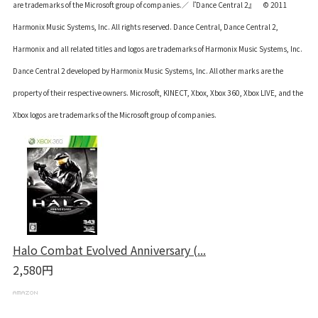
are trademarks of the Microsoft group of companies.／『Dance Central 2』
©
2011
Harmonix Music Systems, Inc. All rights reserved. Dance Central, Dance Central 2,
Harmonix and all related titles and logos are trademarks of Harmonix Music Systems, Inc.
Dance Central 2 developed by Harmonix Music Systems, Inc. All other marks are the
property of their respective owners. Microsoft, KINECT, Xbox, Xbox 360, Xbox LIVE, and the
Xbox logos are trademarks of the Microsoft group of companies.
Halo Combat Evolved Anniversary (...
2,580円