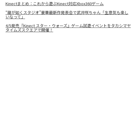
Kinectまとめ：これから遊ぶKinect対応Xbox360ゲーム
“龍が如くスタジオ”豪華最新作発表会で武井咲ちゃん「生意気も楽し
いなって」
4/5発売『Kinect スター・ウォーズ』ゲーム試遊イベントをタカシマヤ
タイムズスクエアで開催！