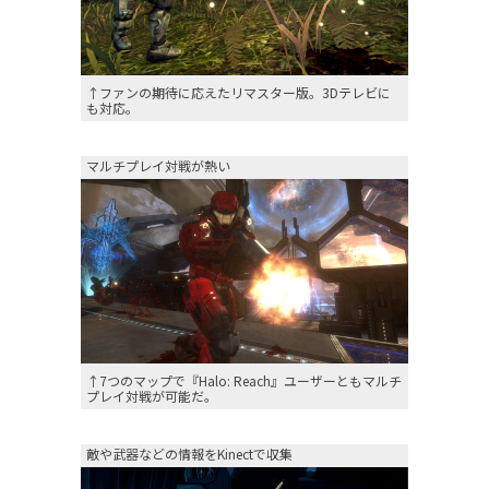
↑ファンの期待に応えたリマスター版。3Dテレビに
も対応。
マルチプレイ対戦が熱い
↑7つのマップで『Halo: Reach』ユーザーともマルチ
プレイ対戦が可能だ。
敵や武器などの情報をKinectで収集