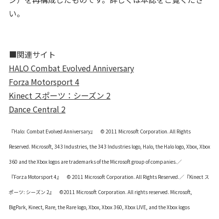
い。
■関連サイト
HALO Combat Evolved Anniversary
Forza Motorsport 4
Kinect スポーツ：シーズン 2
Dance Central 2
『Halo: Combat Evolved Anniversary』
©
2011 Microsoft Corporation. All Rights
Reserved. Microsoft, 343 Industries, the 343 Industries logo, Halo, the Halo logo, Xbox, Xbox
360 and the Xbox logos are trademarks of the Microsoft group of companies.／
『Forza Motorsport 4』
©
2011 Microsoft Corporation. All Rights Reserved.／『Kinect ス
ポーツ: シーズン 2』
©
2011 Microsoft Corporation. All rights reserved. Microsoft,
BigPark, Kinect, Rare, the Rare logo, Xbox, Xbox 360, Xbox LIVE, and the Xbox logos