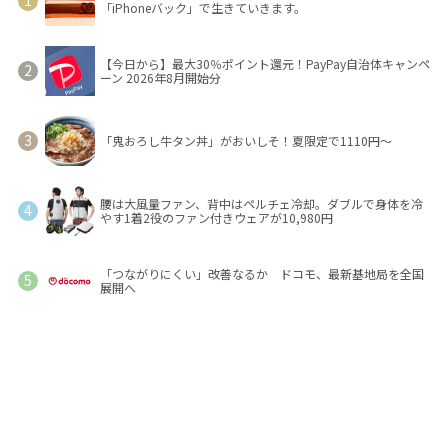
「iPhoneバック」で生きていきます。
【今日から】最大30％ポイント還元！PayPay自治体キャンペ
ーン 2026年8月開始分
「鬼おろし牛タン丼」がおいしそ！夏限定で1110円～
腰は大風量ファン、背中はペルチェ冷却。ダブルで身体を冷
やす1着2役のファン付きウェアが10,980円
「つながりにくい」改善なるか ドコモ、最新基地局を全国
展開へ