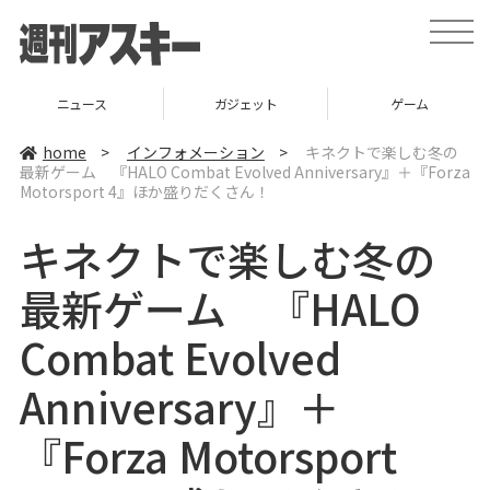
t
o
g
g
l
ニュース
ガジェット
ゲーム
e
n
a
home
>
インフォメーション
>
キネクトで楽しむ冬の
v
最新ゲーム 『HALO Combat Evolved Anniversary』＋『Forza
i
Motorsport 4』ほか盛りだくさん！
g
a
t
キネクトで楽しむ冬の
i
o
n
最新ゲーム 『HALO
Combat Evolved
Anniversary』＋
『Forza Motorsport