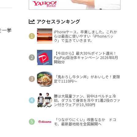
アクセスランキング
を一挙
iPhoneケース、卒業しました。これか
らは最高に使いやすい「iPhoneバッ
ク」で生きていきます。
【今日から】最大30％ポイント還元！
PayPay自治体キャンペーン 2026年8月
開始分
「鬼おろし牛タン丼」がおいしそ！夏限
定で1110円～
腰は大風量ファン、背中はペルチェ冷
却。ダブルで身体を冷やす1着2役のファ
ン付きウェアが10,980円
「つながりにくい」改善なるか ドコ
モ、最新基地局を全国展開へ