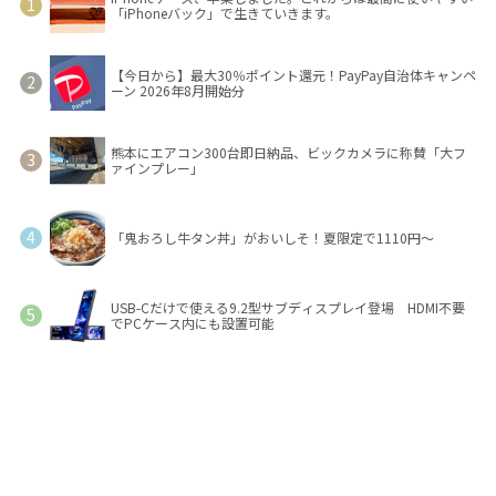
「iPhoneバック」で生きていきます。
【今日から】最大30％ポイント還元！PayPay自治体キャンペ
ーン 2026年8月開始分
熊本にエアコン300台即日納品、ビックカメラに称賛「大フ
ァインプレー」
「鬼おろし牛タン丼」がおいしそ！夏限定で1110円～
USB-Cだけで使える9.2型サブディスプレイ登場 HDMI不要
でPCケース内にも設置可能