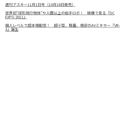
週刊アスキー11月1日号（10月18日発売）
世界初“球形飛行物体”や人間以上の拍手ロボ！ 映像で見る『DC
EXPO 2011』
個人レベルで超本格配信！ 超小型、軽量、格安のAVミキサー『VR-
3』誕生