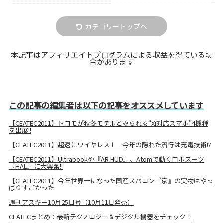
カテゴリートップへ
本記事はアフィリエイトプログラムによる収益を得ている場
合があります
この記事の編集者は以下の記事をオススメしています
【CEATEC2011】ドコモが秋冬モデルとみられる“Xi対応スマホ”4機種
を出展!!
【CEATEC2011】超速にワイヤレス！ 今年の隠れた流行は充電技術!?
【CEATEC2011】Ultrabookや『AR HUD』、Atomで動くロボスーツ
『HAL』に大興奮!!
【CEATEC2011】今年世界一になった国産スパコン『京』の実物はやっ
ぱりすごかった
週刊アスキー10月25日号（10月11日発売）
CEATECまとめ：最新テクノロジー＆デジタル機器をチェック！