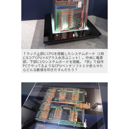
↑ラック上部にCPUを搭載したシステムボード（1枚
に8コアCPU×4プラス水冷ユニット）。中央に電源
部、下部にI/Oシステムボードを搭載。『京』で自作
PCでやってるようなCPUベンチソフトとか走らせた
らどんな数値を叩きだすんだろう？