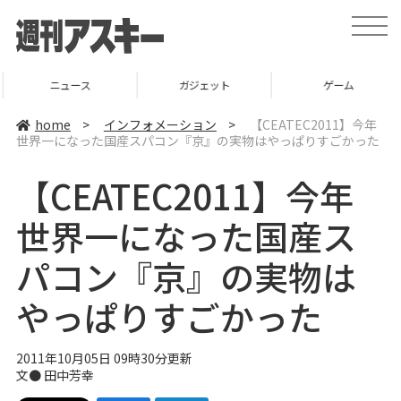
t
o
g
g
l
ニュース
ガジェット
ゲーム
e
n
a
home
>
インフォメーション
>
【CEATEC2011】今年
v
世界一になった国産スパコン『京』の実物はやっぱりすごかった
i
g
a
【CEATEC2011】今年
t
i
o
世界一になった国産ス
n
パコン『京』の実物は
やっぱりすごかった
2011年10月05日 09時30分更新
文●
田中芳幸