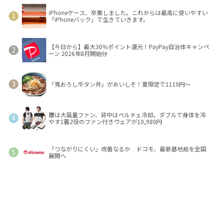
iPhoneケース、卒業しました。これからは最高に使いやすい
「iPhoneバック」で生きていきます。
【今日から】最大30％ポイント還元！PayPay自治体キャンペ
ーン 2026年8月開始分
「鬼おろし牛タン丼」がおいしそ！夏限定で1110円～
腰は大風量ファン、背中はペルチェ冷却。ダブルで身体を冷
やす1着2役のファン付きウェアが10,980円
「つながりにくい」改善なるか ドコモ、最新基地局を全国
展開へ