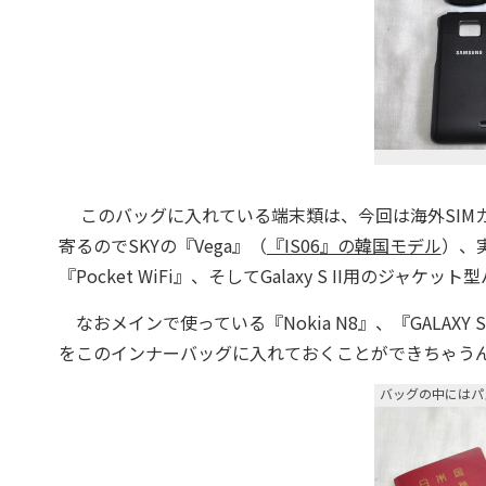
このバッグに入れている端末類は、今回は海外SIMカード
寄るのでSKYの『Vega』（
『IS06』の韓国モデル
）、
『Pocket WiFi』、そしてGalaxy S II用のジャケッ
なおメインで使っている『Nokia N8』、『GALAXY 
をこのインナーバッグに入れておくことができちゃう
バッグの中にはパ