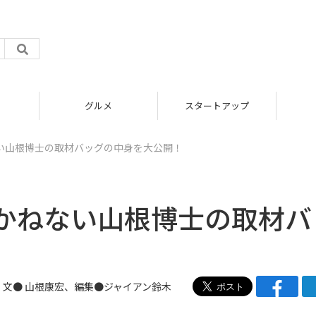
グルメ
スタートアップ
い山根博士の取材バッグの中身を大公開！
かねない山根博士の取材バ
文●
山根康宏
、編集●
ジャイアン鈴木