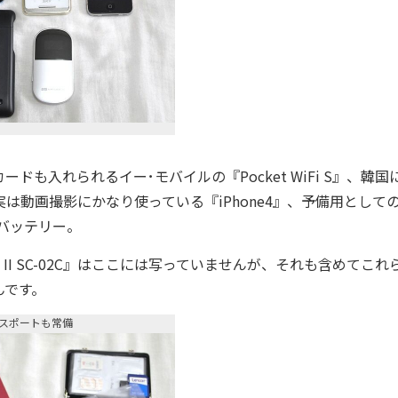
も入れられるイー･モバイルの『Pocket WiFi S』、韓国
実は動画撮影にかなり使っている『iPhone4』、予備用として
ト型バッテリー。
S II SC-02C』はここには写っていませんが、それも含めてこれ
んです。
スポートも常備