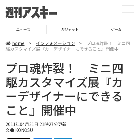
t
o
g
g
l
ニュース
ガジェット
ゲーム
e
n
a
home
>
インフォメーション
>
プロ魂炸裂！ ミニ四
v
駆カスタマイズ展『カーデザイナーにできること』開催中
i
g
a
プロ魂炸裂！ ミニ四
t
i
o
駆カスタマイズ展『カ
n
ーデザイナーにできる
こと』開催中
2011年04月21日 21時27分更新
文● KONOSU