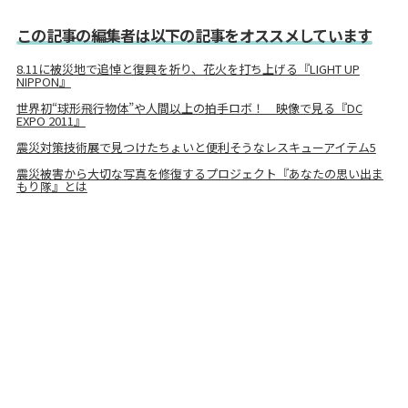
この記事の編集者は以下の記事をオススメしています
8.11に被災地で追悼と復興を祈り、花火を打ち上げる『LIGHT UP
NIPPON』
世界初“球形飛行物体”や人間以上の拍手ロボ！ 映像で見る『DC
EXPO 2011』
震災対策技術展で見つけたちょいと便利そうなレスキューアイテム5
震災被害から大切な写真を修復するプロジェクト『あなたの思い出ま
もり隊』とは