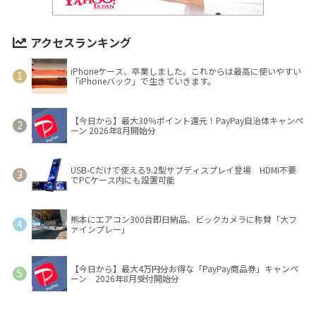
アクセスランキング
iPhoneケース、卒業しました。これからは最高に使いやすい
「iPhoneバック」で生きていきます。
【今日から】最大30％ポイント還元！PayPay自治体キャンペ
ーン 2026年8月開始分
USB-Cだけで使える9.2型サブディスプレイ登場 HDMI不要
でPCケース内にも設置可能
熊本にエアコン300台即日納品、ビックカメラに称賛「大フ
ァインプレー」
【今日から】最大4万円分お得な「PayPay商品券」キャンペ
ーン 2026年8月受付開始分