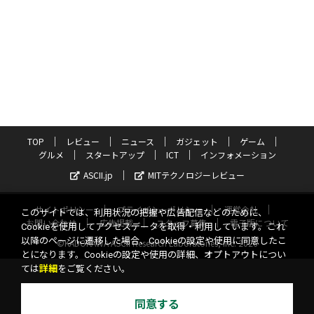
TOP
レビュー
ニュース
ガジェット
ゲーム
グルメ
スタートアップ
ICT
インフォメーション
ASCII.jp
MITテクノロジーレビュー
サイトポリシー
プライバシーポリシー
運営会社
このサイトでは、利用状況の把握や広告配信などのために、
お問い合わせ
広告掲載
スタッフ募集
電子版について
Cookieを使用してアクセスデータを取得・利用しています。これ
以降のページに遷移した場合、Cookieの設定や使用に同意したこ
©KADOKAWA ASCII Research Laboratories, Inc. 2026
とになります。Cookieの設定や使用の詳細、オプトアウトについ
ては
詳細
をご覧ください。
同意する