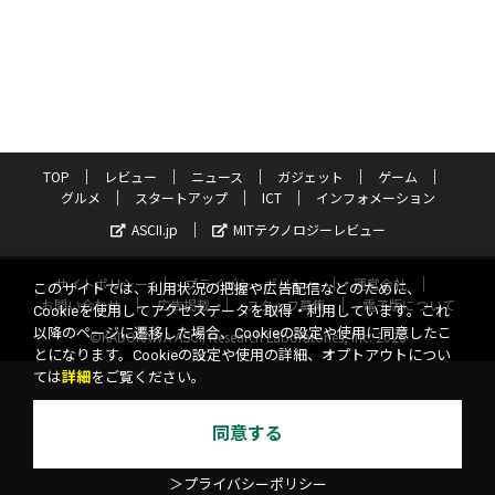
TOP
レビュー
ニュース
ガジェット
ゲーム
グルメ
スタートアップ
ICT
インフォメーション
ASCII.jp
MITテクノロジーレビュー
サイトポリシー
プライバシーポリシー
運営会社
このサイトでは、利用状況の把握や広告配信などのために、
お問い合わせ
広告掲載
スタッフ募集
電子版について
Cookieを使用してアクセスデータを取得・利用しています。これ
以降のページに遷移した場合、Cookieの設定や使用に同意したこ
©KADOKAWA ASCII Research Laboratories, Inc. 2026
とになります。Cookieの設定や使用の詳細、オプトアウトについ
ては
詳細
をご覧ください。
同意する
＞プライバシーポリシー