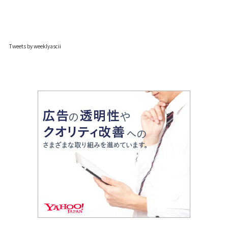
Tweets by weeklyascii