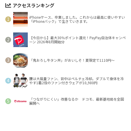
アクセスランキング
iPhoneケース、卒業しました。これからは最高に使いやすい
「iPhoneバック」で生きていきます。
【今日から】最大30％ポイント還元！PayPay自治体キャンペ
ーン 2026年8月開始分
「鬼おろし牛タン丼」がおいしそ！夏限定で1110円～
腰は大風量ファン、背中はペルチェ冷却。ダブルで身体を冷
やす1着2役のファン付きウェアが10,980円
「つながりにくい」改善なるか ドコモ、最新基地局を全国
展開へ