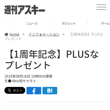
t
o
g
g
l
ニュース
ガジェット
ゲーム
e
n
a
home
>
インフォメーション
>
【1周年記念】PLUSな
v
プレゼント
i
g
a
【1周年記念】PLUSな
t
i
o
プレゼント
n
2010年08月16日 15時00分更新
文● Web担サカモト