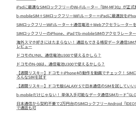
iPadに最適なSIMロックフリーのWi-Fiルーター『BM-MF30』が
b-mobileSIM＋SIMロックフリーWiFiルーター＝iPadに最適説をiP
SIMロックフリーWiFiルーター＋通信電池＋Webアクセラレーター
SIMロックフリーのiPhone、iPadでb-mobileSIMのアクセラレ
海外スマホ好きにはたまらない！ 通話もできる格安データ通信SIMカード
レビュー
ドコモのLYNX、通信電池U300で使えるかしら？
ドコモのN-08は、通信電池U300で使えるかしら？
【週間リスキー】ドコモ＋iPhone4の動作を動画でチェック！ SIMロ
ろんなSIMを試す
【週間リスキー】ドコモ版GALAXY Sで日本通信のSIMを試してい
b-mobileだけじゃない！ 単体入手可能なデータ通信SIMカード“GLOB
日本通信から契約不要で2万円台のSIMロックフリーAndroid『IDEOS
で通話も可