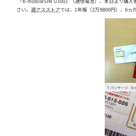
『b-mobileSIM U300』（通信電池）、本日よ
さい。
週アスストア
では、1年版（2万9800円）、6
↑パッケージ（6