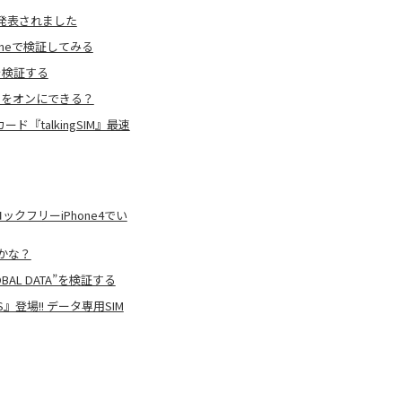
正式発表されました
honeで検証してみる
を検証する
ーターをオンにできる？
『talkingSIM』最速
ックフリーiPhone4でい
いかな？
AL DATA”を検証する
』登場!! データ専用SIM