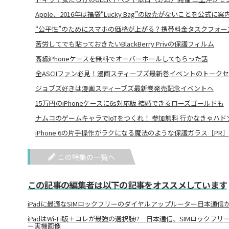
Apple、2016年は福袋“Lucky Bag”の販売がないことを公式に案
“公平性”のためにスマホの価格が上がる？携帯料金タスクフォース
苦労してでも貼っておきたいBlackBerry Privの保護フィルム
高級iPhoneケースを無料でオーバーホールしてもらった話
全ASCIIファン必見！漫画スティーブズ最新巻イベントのトーク
ジョブズ好きは漫画スティーブズ最新巻発売記念イベントへ
15万円のiPhoneケースに6s対応版 結婚できるローズゴールドも
ナムコのゲームキャラでIoTをつくれ！ 参加無料 行かなきゃハドソン
iPhone 6の片手操作がラクになる魔法のような保護ガラス［PR］
この特集の一覧へ
この記事の編集者は以下の記事をオススメしています
iPadに最適なSIMロックフリーのダイヤルアップルーター日本通信
iPadはWi-Fi版＋コレが最強の選択肢!? 日本通信、SIMロック
ー実機画像