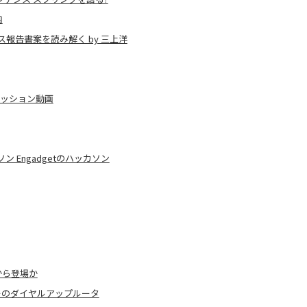
内
報告書案を読み解く by 三上洋
セッション動画
 Engadgetのハッカソン
から登場か
フリーのダイヤルアップルータ