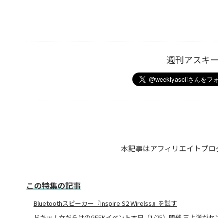
週刊アスキ
本記事はアフィリエイトプロ
この特集の記事
Bluetoothスピーカー『Inspire S2 Wirelss』を試す
ドキッ！女だらけのGEEKイベント本日（1/25）開催 三上洋がセ