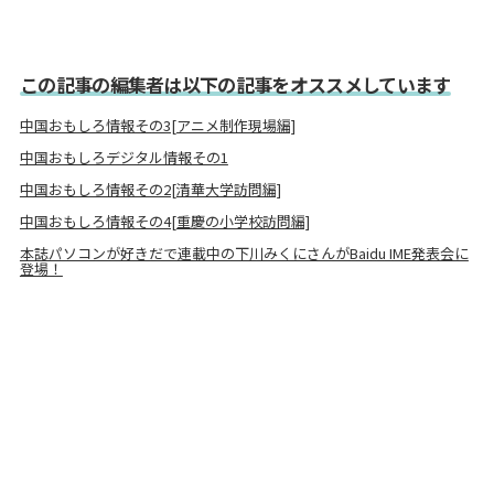
この記事の編集者は以下の記事をオススメしています
中国おもしろ情報その3[アニメ制作現場編]
中国おもしろデジタル情報その1
中国おもしろ情報その2[清華大学訪問編]
中国おもしろ情報その4[重慶の小学校訪問編]
本誌パソコンが好きだで連載中の下川みくにさんがBaidu IME発表会に
登場！