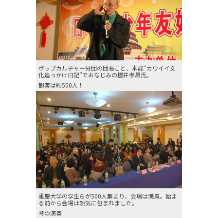
ポップカルチャー分団の団長こと、本誌“カワイイ文
化追っかけ日記”でおなじみの櫻井孝昌氏。
観客は約500人！
重慶大学の学生らが500人集まり、会場は満員。始ま
る前から会場は熱気に包まれました。
琴の演奏