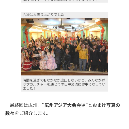
会場は大盛り上がりでした
時間を過ぎてもなかなか退出しないほど、みんながポ
ップカルチャーを通じての日中交流に夢中になってい
ました！
最終回は広州。“
広州アジア大会
会場”と
おまけ写真の
数々
をご紹介します。