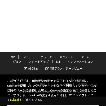
TOP
レビュー
ニュース
ガジェット
ゲーム
グルメ
スタートアップ
ICT
インフォメーション
ASCII.jp
MITテクノロジーレビュー
サイトポリシー
プライバシーポリシー
運営会社
このサイトでは、利用状況の把握や広告配信などのために、
お問い合わせ
広告掲載
スタッフ募集
電子版について
Cookieを使用してアクセスデータを取得・利用しています。これ
以降のページに遷移した場合、Cookieの設定や使用に同意したこ
©KADOKAWA ASCII Research Laboratories, Inc. 2026
とになります。Cookieの設定や使用の詳細、オプトアウトについ
ては
詳細
をご覧ください。