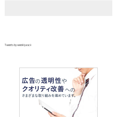
Tweets by weeklyascii