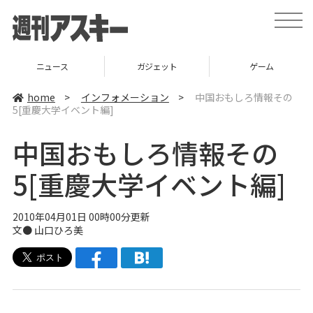
t
o
g
g
l
ニュース
ガジェット
ゲーム
e
n
a
home
>
インフォメーション
>
中国おもしろ情報その
v
5[重慶大学イベント編]
i
g
a
中国おもしろ情報その
t
i
o
5[重慶大学イベント編]
n
2010年04月01日 00時00分更新
文● 山口ひろ美