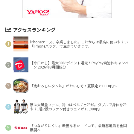
アクセスランキング
iPhoneケース、卒業しました。これからは最高に使いやすい
「iPhoneバック」で生きていきます。
【今日から】最大30％ポイント還元！PayPay自治体キャンペ
ーン 2026年8月開始分
「鬼おろし牛タン丼」がおいしそ！夏限定で1110円～
腰は大風量ファン、背中はペルチェ冷却。ダブルで身体を冷
やす1着2役のファン付きウェアが10,980円
「つながりにくい」改善なるか ドコモ、最新基地局を全国
展開へ