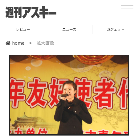
toggle
naviga
レビュー
ニュース
ガジェット
home
>
拡大画像