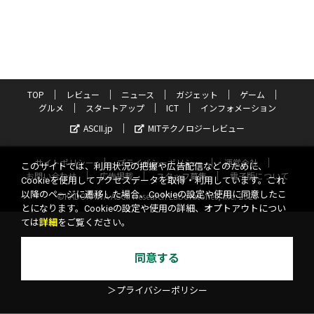
TOP
レビュー
ニュース
ガジェット
ゲーム
グルメ
スタートアップ
ICT
インフォメーション
ASCII.jp
MITテクノロジーレビュー
サイトポリシー
プライバシーポリシー
運営会社
このサイトでは、利用状況の把握や広告配信などのために、
お問い合わせ
広告掲載
スタッフ募集
電子版について
Cookieを使用してアクセスデータを取得・利用しています。これ
以降のページに遷移した場合、Cookieの設定や使用に同意したこ
©KADOKAWA ASCII Research Laboratories, Inc. 2026
とになります。Cookieの設定や使用の詳細、オプトアウトについ
ては
詳細
をご覧ください。
同意する
＞プライバシーポリシー