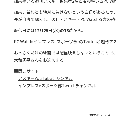
加來率いる週刊アスキー編集者2名と若杉率いるPC W
加來、若杉とも絶対に負けないという⾃信があるため、
⻑が⾃腹で購⼊し、週刊アスキー・PC Watch双⽅の
配信⽇時は
12⽉25⽇(⽔)の18時
から。
PC Watch(インプレスeスポーツ部)のTwitchと週刊
おっさんだけの絵⾯では配信映えしないということで
⼤和周平さんをお迎えする。
■関連サイト
アスキーYouTubeチャンネル
インプレスeスポーツ部Twitchチャンネル
週刊アスキ