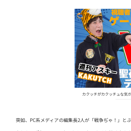
カクッチがカクッチュな気
突如、PC系メディアの編集⻑2⼈が「戦争ぢゃ！」と