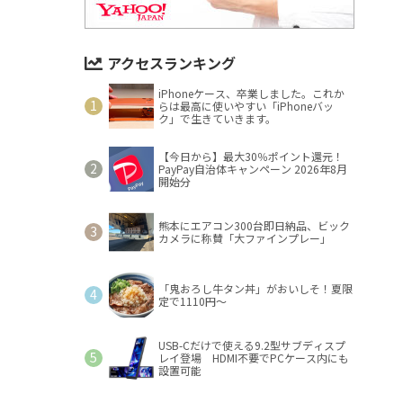
アクセスランキング
iPhoneケース、卒業しました。これか
らは最高に使いやすい「iPhoneバッ
ク」で生きていきます。
【今日から】最大30％ポイント還元！
PayPay自治体キャンペーン 2026年8月
開始分
熊本にエアコン300台即日納品、ビック
カメラに称賛「大ファインプレー」
「鬼おろし牛タン丼」がおいしそ！夏限
定で1110円～
USB-Cだけで使える9.2型サブディスプ
レイ登場 HDMI不要でPCケース内にも
設置可能