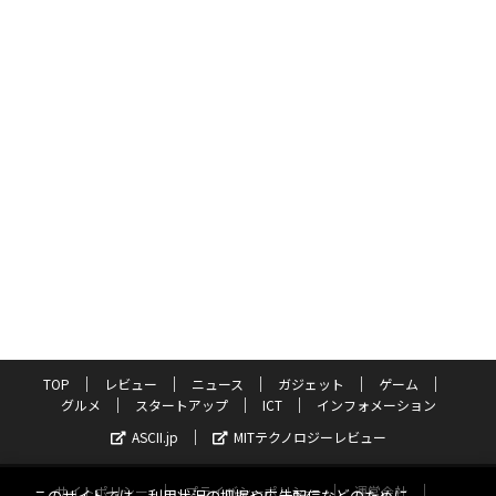
TOP
レビュー
ニュース
ガジェット
ゲーム
グルメ
スタートアップ
ICT
インフォメーション
ASCII.jp
MITテクノロジーレビュー
サイトポリシー
プライバシーポリシー
運営会社