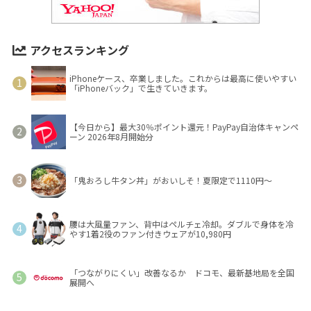
アクセスランキング
iPhoneケース、卒業しました。これからは最高に使いやすい
「iPhoneバック」で生きていきます。
【今日から】最大30％ポイント還元！PayPay自治体キャンペ
ーン 2026年8月開始分
「鬼おろし牛タン丼」がおいしそ！夏限定で1110円～
腰は大風量ファン、背中はペルチェ冷却。ダブルで身体を冷
やす1着2役のファン付きウェアが10,980円
「つながりにくい」改善なるか ドコモ、最新基地局を全国
展開へ