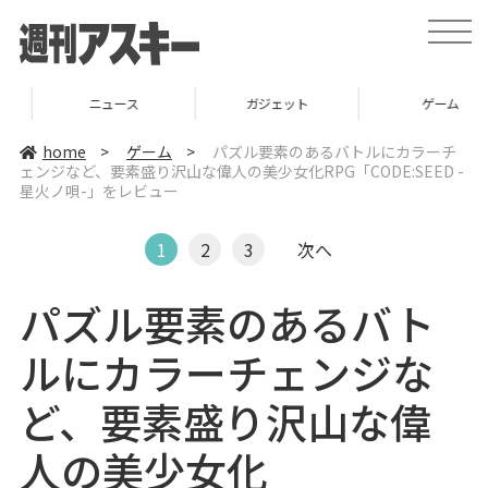
t
o
g
g
l
ニュース
ガジェット
ゲーム
e
n
a
home
>
ゲーム
>
パズル要素のあるバトルにカラーチ
v
ェンジなど、要素盛り沢山な偉人の美少女化RPG「CODE:SEED -
i
星火ノ唄-」をレビュー
g
a
t
i
1
2
3
次へ
o
n
パズル要素のあるバト
ルにカラーチェンジな
ど、要素盛り沢山な偉
人の美少女化