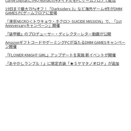
Curve DigitalとTHQ Nordicの4タイトルをPC ゲームフロアで配信
19日まで最大75%オフ！「Darksiders 3」など海外ゲーム4作がDMM
GAMES PCゲームフロアに登場
「凍京NECRO＜トウキョウ・ネクロ＞ SUICIDE MISSION」で、「1st
Anniversaryキャンペーン」開催
『装甲娘』のプロデューサー・ディレクターレター動画が公開
AmazonギフトコードやゲーミングPCが当たるDMM GAMESキャンペー
ン開催
『FLOWER KNIGHT GIRL』アップデートを実施 新イベントが開催
『あやかしランブル！』に限定衣装「★５ヤマタノオロチ」が追加