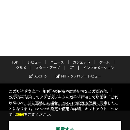
TOP
レビュー
ニュース
ガジェット
ゲーム
グルメ
スタートアップ
ICT
インフォメーション
ASCII.jp
MITテクノロジーレビュー
サイトポリシー
プライバシーポリシー
運営会社
このサイトでは、利用状況の把握や広告配信などのために、
お問い合わせ
広告掲載
スタッフ募集
電子版について
Cookieを使用してアクセスデータを取得・利用しています。これ
以降のページに遷移した場合、Cookieの設定や使用に同意したこ
©KADOKAWA ASCII Research Laboratories, Inc. 2026
とになります。Cookieの設定や使用の詳細、オプトアウトについ
ては
詳細
をご覧ください。
同意する