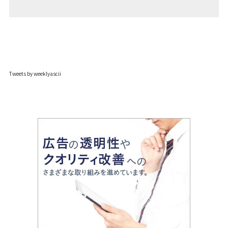
Tweets by weeklyascii