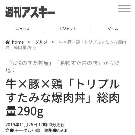
t
o
g
g
l
ニュース
ガジェット
ゲーム
e
n
a
home
>
グルメ
>
牛×豚×鶏「トリプルすたみな爆肉
v
丼」総肉量290g
i
g
a
「伝説のすた丼屋」「名物すた丼の店」から登
t
i
場：
o
n
牛×豚×鶏「トリプル
すたみな爆肉丼」総肉
量290g
2019年11月26日 17時00分更新
文●
モーダル小嶋
編集●ASCII