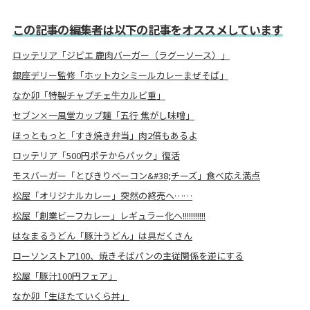
この記事の編集者は以下の記事をオススメしています
ロッテリア「ジビエ 鹿肉バーガー（ラグーソース）」
銀座デリー監修「ホットカシミールカレーまぜそば」
なか卯「特製チャプチェ牛カルビ重」
セブン×一風堂カップ麺「五行 焦がし味噌」
ほっともっと「すき焼き弁当」肉2倍もあるよ
ロッテリア「500円ポテからパック」復活
モスバーガー「とびきりベーコン&#38;チーズ」食べ応え満点
松屋「オリジナルカレー」突然の終売へ……
松屋「創業ビーフカレー」レギュラー化へ!!!!!!!!!!!
はなまるうどん「豚汁うどん」は具だくさん
ローソンストア100、焼きそばパンの主従関係を逆にする
松屋「豚汁100円フェア」
なか卯「生ほたていくら丼」