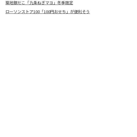
築地銀だこ「九条ねぎマヨ」冬季限定
ローソンストア100「100円おせち」が便利そう