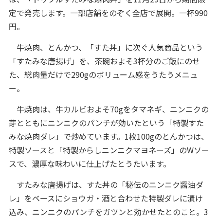
定で発売します。一部店舗をのぞく全店で展開。一杯990
円。
牛焼肉、とんかつ、「すた丼」に次ぐ人気商品という
「すたみな唐揚げ」を、茶碗およそ3杯分のご飯にのせ
た、総肉量だけで290gのボリューム感をうたうメニュ
ー。
牛焼肉は、牛カルビおよそ70gをタマネギ、ニンニクの
芽とともにニンニクのパンチが効いたという「特製すた
みな焼肉ダレ」で炒めています。1枚100gのとんかつは、
特製ソースと「特製からしニンニクマヨネーズ」のWソー
スで、濃厚な味わいに仕上げたとうたいます。
すたみな唐揚げは、すた丼の「秘伝のニンニク醤油ダ
レ」をベースにショウガ・酒と合わせた特製ダレに漬け
込み、ニンニクのパンチをガツンと効かせたとのこと。3