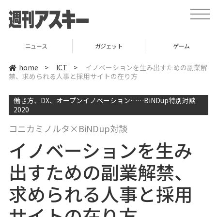
t
o
g
g
l
ニュース
ガジェット
ゲーム
e
n
a
home
>
ICT
>
イノベーションを生み出すための副業解
v
禁、求められる人事と採用サイトの在り方
i
g
a
働き方、DX、オープンイノベーション……BiNDup特別対談
t
i
2020
o
n
コニカミノルタ×BiNDup対談
イノベーションを生み
出すための副業解禁、
求められる人事と採用
サイトの在り方