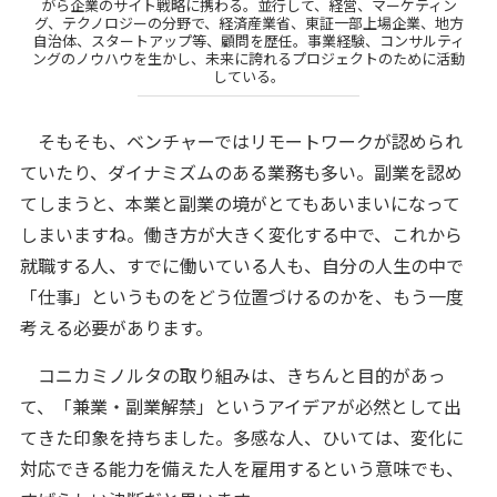
がら企業のサイト戦略に携わる。並行して、経営、マーケティン
グ、テクノロジーの分野で、経済産業省、東証一部上場企業、地方
自治体、スタートアップ等、顧問を歴任。事業経験、コンサルティ
ングのノウハウを生かし、未来に誇れるプロジェクトのために活動
している。
そもそも、ベンチャーではリモートワークが認められ
ていたり、ダイナミズムのある業務も多い。副業を認め
てしまうと、本業と副業の境がとてもあいまいになって
しまいますね。働き方が大きく変化する中で、これから
就職する人、すでに働いている人も、自分の人生の中で
「仕事」というものをどう位置づけるのかを、もう一度
考える必要があります。
コニカミノルタの取り組みは、きちんと目的があっ
て、「兼業・副業解禁」というアイデアが必然として出
てきた印象を持ちました。多感な人、ひいては、変化に
対応できる能力を備えた人を雇用するという意味でも、