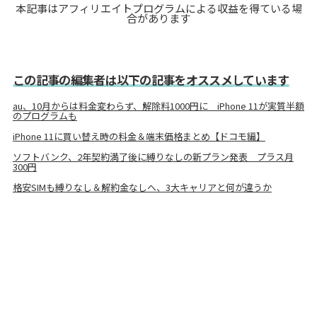
本記事はアフィリエイトプログラムによる収益を得ている場
合があります
この記事の編集者は以下の記事をオススメしています
au、10月からは料金変わらず、解除料1000円に iPhone 11が実質半額
のプログラムも
iPhone 11に買い替え時の料金＆端末価格まとめ【ドコモ編】
ソフトバンク、2年契約満了後に縛りなしの新プラン発表 プラス月
300円
格安SIMも縛りなし＆解約金なしへ、3大キャリアと何が違うか