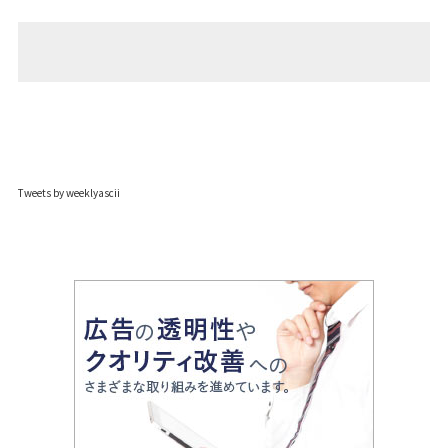
Tweets by weeklyascii