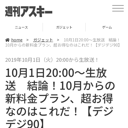
t
o
g
g
l
ニュース
ガジェット
ゲーム
e
n
a
home
>
ガジェット
>
10月1日20:00～生放送 結論！
v
10月からの新料金プラン、超お得なのはこれだ！【デジデジ90】
i
g
a
2019年10月1日（火）20:00から生放送！
t
i
10月1日20:00～生放
o
n
送 結論！10月からの
新料金プラン、超お得
なのはこれだ！【デジ
デジ90】