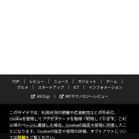
TOP
レビュー
ニュース
ガジェット
ゲーム
グルメ
スタートアップ
ICT
インフォメーション
ASCII.jp
MITテクノロジーレビュー
サイトポリシー
プライバシーポリシー
運営会社
このサイトでは、利用状況の把握や広告配信などのために、
お問い合わせ
広告掲載
スタッフ募集
電子版について
Cookieを使用してアクセスデータを取得・利用しています。これ
以降のページに遷移した場合、Cookieの設定や使用に同意したこ
©KADOKAWA ASCII Research Laboratories, Inc. 2026
とになります。Cookieの設定や使用の詳細、オプトアウトについ
ては
詳細
をご覧ください。