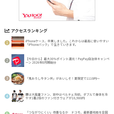
アクセスランキング
iPhoneケース、卒業しました。これからは最高に使いやすい
「iPhoneバック」で生きていきます。
【今日から】最大30％ポイント還元！PayPay自治体キャンペ
ーン 2026年8月開始分
「鬼おろし牛タン丼」がおいしそ！夏限定で1110円～
腰は大風量ファン、背中はペルチェ冷却。ダブルで身体を冷
やす1着2役のファン付きウェアが10,980円
「つながりにくい」改善なるか ドコモ、最新基地局を全国