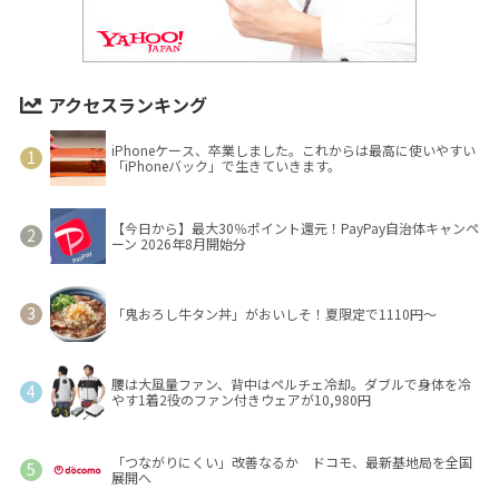
アクセスランキング
iPhoneケース、卒業しました。これからは最高に使いやすい
「iPhoneバック」で生きていきます。
【今日から】最大30％ポイント還元！PayPay自治体キャンペ
ーン 2026年8月開始分
「鬼おろし牛タン丼」がおいしそ！夏限定で1110円～
腰は大風量ファン、背中はペルチェ冷却。ダブルで身体を冷
やす1着2役のファン付きウェアが10,980円
「つながりにくい」改善なるか ドコモ、最新基地局を全国
展開へ