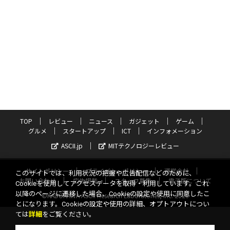
TOP
レビュー
ニュース
ガジェット
ゲーム
グルメ
スタートアップ
ICT
インフォメーション
ASCII.jp
MITテクノロジーレビュー
サイトポリシー
プライバシーポリシー
運営会社
このサイトでは、利用状況の把握や広告配信などのために、
お問い合わせ
広告掲載
スタッフ募集
電子版について
Cookieを使用してアクセスデータを取得・利用しています。これ
以降のページに遷移した場合、Cookieの設定や使用に同意したこ
©KADOKAWA ASCII Research Laboratories, Inc. 2026
とになります。Cookieの設定や使用の詳細、オプトアウトについ
ては
詳細
をご覧ください。