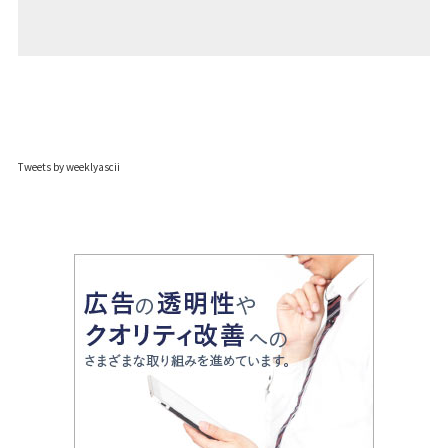
Tweets by weeklyascii