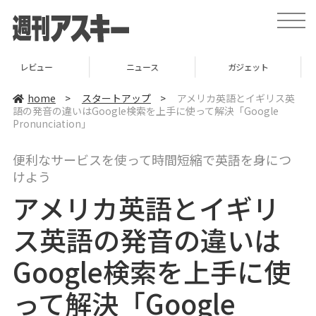
t
o
g
g
l
ニュース
ガジェット
ゲーム
e
n
a
home
>
スタートアップ
>
アメリカ英語とイギリス英
v
語の発音の違いはGoogle検索を上手に使って解決「Google
i
Pronunciation」
g
a
t
i
便利なサービスを使って時間短縮で英語を身につ
o
けよう
n
アメリカ英語とイギリ
ス英語の発音の違いは
Google検索を上手に使
って解決「Google