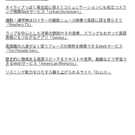
ネイティブっぽく英会話に使えてコミュニケーションにも役立つスラ
ング検索Webサービス「Urban Dictionary」
通勤・通学時はロイターの最新ニュース映像で英語に耳を慣らそう
「Reuters TV」
ラップを中心とした洋楽の歌詞やその背景、スラングもわかって英語
表現にもつながるアプリ「Genius」
英語圏の人達がよく使うフレーズの用例を検索できるWebサービス
「Do People Say」
歴史的に価値ある英語スピーチをテキストや音声、動画などで学習で
きるWebサービス「American Rhetoric」
リスニング能力をひたすら鍛え上げられるサイト「ELLLO 」