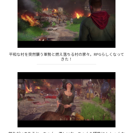
平和な村を突然襲う軍勢と燃え落ちる村の家々。RPGらしくなって
きた！