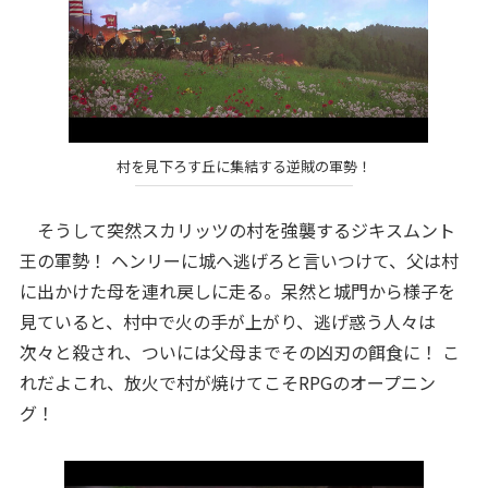
村を見下ろす丘に集結する逆賊の軍勢！
そうして突然スカリッツの村を強襲するジキスムント
王の軍勢！ ヘンリーに城へ逃げろと言いつけて、父は村
に出かけた母を連れ戻しに走る。呆然と城門から様子を
見ていると、村中で火の手が上がり、逃げ惑う人々は
次々と殺され、ついには父母までその凶刃の餌食に！ こ
れだよこれ、放火で村が焼けてこそRPGのオープニン
グ！