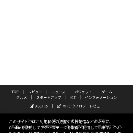
TOP
レビュー
ニュース
ガジェット
ゲーム
グルメ
スタートアップ
ICT
インフォメーション
ASCII.jp
MITテクノロジーレビュー
サイトポリシー
プライバシーポリシー
運営会社
このサイトでは、利用状況の把握や広告配信などのために、
お問い合わせ
広告掲載
スタッフ募集
電子版について
Cookieを使用してアクセスデータを取得・利用しています。これ