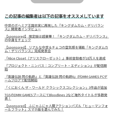
この記事の編集者は以下の記事をオススメしています
中世のボヘミア王国忠実に再現した『キングダムカム・デリバラン
ス』開発者インタビュー
【sponsored】 限定版は超豪華！ 「キングダムカム・デリバランス」
の中身をチェック
【sponsored】 リアルな中世＆チェコの空気感を堪能「キングダムカ
ム・デリバランス」完成発表会
『Alice Closet（アリスクローゼット）』事前登録者が18万人を達成
『プロジェクト・ニンバス：コンプリート・エディション』が配信開
始
『英雄伝説 閃の軌跡』と『英雄伝説 閃の軌跡II』がDMM GAMES PCゲ
ームフロアで配信開始
「くにおくん ザ・ワールド クラシックスコレクション」3作品が追加
TGSのDMM GAMESブースにてBloodlines 2など海外タイトルが多数発
表！
【sponsored】 ふにゃふにゃ人間アクションパズル「ヒューマンフォ
ールフラット」スマホ版を遊んでみた！