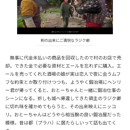
剣の出来にご満悦なラジク卿
無事に代金未払いの商品を回収したので村のお店で売
却。できた金で必要な資材とエールを忘れずに購入。エ
ールを売ってくれた酒場の娘が実は恋人で夜に会うムフ
フな約束とか取り付けつつも、ようやく鍛冶場にヘンリ
ー君が帰ってくると、おとーちゃんと一緒に鍛冶仕事の
シーンになる。折しも城へ帰還してきた領主のラジク卿
に切れ味を確かめてもらうと、その出来映えにニッコ
リ。おとーちゃんはどうやら相当腕の良い鍛冶屋だった
模様。昔は都（プラハ）に居たらしいって話も出てく