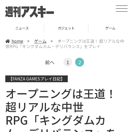
t
o
g
g
l
ニュース
ガジェット
ゲーム
e
n
a
home
>
ゲーム
>
オープニングは王道！ 超リアルな中
v
世RPG「キングダムカム・デリバランス」をプレイ
i
g
a
t
前へ
1
2
i
o
n
【FANZA GAMESプレイ日記】
オープニングは王道！
超リアルな中世
RPG「キングダムカ