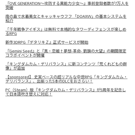
『OVE GENERATION～攻防する異能力少女～』事前登録者数が7万人を
突破
南の島で水着美女とキャッキャウフフ 「DOAXVV」の基本システムを
紹介
「千年戦争アイギス」は無料で本格的なタワーディフェンスが楽しめ
るRPG
新作3DRPG『デタリキＺ』正式サービスが開始
『Gemini Seed』と『真・恋姫†夢想-革命- 劉旗の大望』の期間限定
コラボイベントが開催
「キングダムカム・デリバランス」に新コンテンツ「荒くれどもの群
像」が追加
【sponsored】 史実ベースの超リアルな中世RPG「キングダムカム・
デリバランス」、出揃った5本のDLCをおさらい！
PC（Steam）版『キングダムカム・デリバランス』が5周年を記念し
て日本語吹き替えに対応！