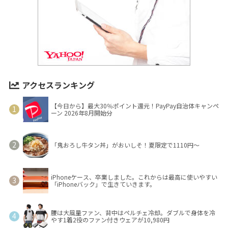
アクセスランキング
【今日から】最大30％ポイント還元！PayPay自治体キャンペ
ーン 2026年8月開始分
「鬼おろし牛タン丼」がおいしそ！夏限定で1110円～
iPhoneケース、卒業しました。これからは最高に使いやすい
「iPhoneバック」で生きていきます。
腰は大風量ファン、背中はペルチェ冷却。ダブルで身体を冷
やす1着2役のファン付きウェアが10,980円