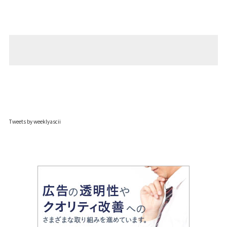
Tweets by weeklyascii