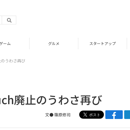
グルメ
スタートアップ
h廃止のうわさ再び
touch廃止のうわさ再び
文● 篠原修司