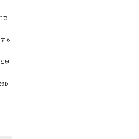
わさ
除する
いと思
3D