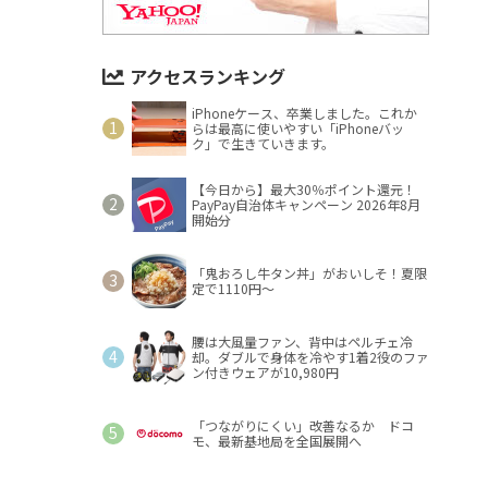
アクセスランキング
iPhoneケース、卒業しました。これか
らは最高に使いやすい「iPhoneバッ
ク」で生きていきます。
【今日から】最大30％ポイント還元！
PayPay自治体キャンペーン 2026年8月
開始分
「鬼おろし牛タン丼」がおいしそ！夏限
定で1110円～
腰は大風量ファン、背中はペルチェ冷
却。ダブルで身体を冷やす1着2役のファ
ン付きウェアが10,980円
「つながりにくい」改善なるか ドコ
モ、最新基地局を全国展開へ