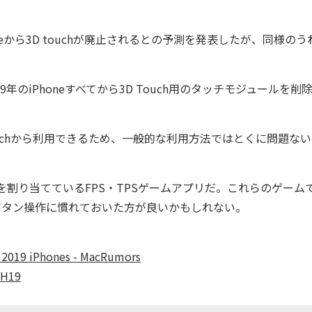
eから3D touchが廃止されるとの予測を発表したが、同様のう
のiPhoneすべてから3D Touch用のタッチモジュールを削
 Touchから利用できるため、一般的な利用方法ではとくに問題な
を割り当てているFPS・TPSゲームアプリだ。これらのゲームで
にボタン操作に慣れておいた方が良いかもしれない。
 2019 iPhones - MacRumors
2H19