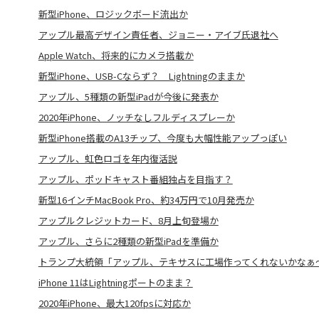
新型iPhone、ロジックボード流出か
アップル最高デザイン責任者、ジョニー・アイブ氏退社へ
Apple Watch、将来的にカメラ搭載か
新型iPhone、USB-Cならず？ Lightningのままか
アップル、5種類の新型iPadが今後に発表か
2020年iPhone、ノッチなしフルディスプレーか
新型iPhone搭載のA13チップ、今度も大幅性能アップっぽい
アップル、虹色ロゴを年内復活説
アップル、ポッドキャスト番組独占を目指す？
新型16インチMacBook Pro、約34万円で10月発売か
アップルクレジットカード、8月上旬登場か
アップル、さらに2種類の新型iPadを準備か
トランプ大統領「アップル、テキサスに工場作ってくれないかなぁ
iPhone 11はLightningポートのまま？
2020年iPhone、最大120fpsに対応か