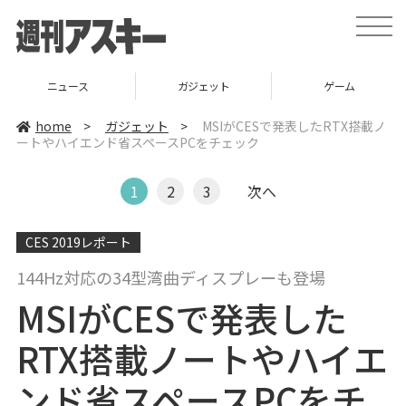
t
o
g
g
l
ニュース
ガジェット
ゲーム
e
n
a
home
>
ガジェット
>
MSIがCESで発表したRTX搭載ノ
v
ートやハイエンド省スペースPCをチェック
i
g
a
t
1
2
3
次へ
i
o
n
CES 2019レポート
144Hz対応の34型湾曲ディスプレーも登場
MSIがCESで発表した
RTX搭載ノートやハイエ
ンド省スペースPCをチ