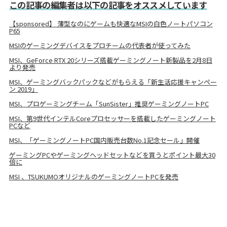
この記事の編集者は以下の記事をオススメしています
【sponsored】 薄型なのにゲームも快適なMSIの白色ノートパソコン
P65
MSIのゲーミングデバイスをプロチームの代表者が使ってみた
MSI、GeForce RTX 20シリーズ搭載ゲーミングノート新製品を2月8日
より発売
MSI、ゲーミングバックパックなどがもらえる「新生活応援キャンペー
ン 2019」
MSI、プロゲーミングチーム「SunSister」推奨ゲーミングノートPC
MSI、第9世代インテルCoreプロセッサーを搭載したゲーミングノート
PCなど
MSI、「ゲーミングノートPC国内販売台数No.1記念セール」開催
ゲーミングPCやゲーミングヘッドセットなどを買うとポイント最大30
倍に
MSI 、TSUKUMOオリジナルのゲーミングノートPCを発売