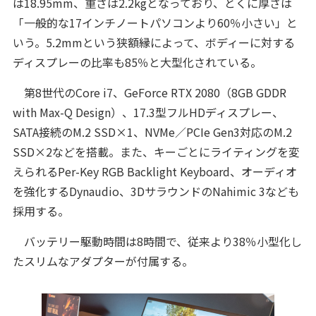
は18.95mm、重さは2.2kgとなっており、とくに厚さは
「一般的な17インチノートパソコンより60％小さい」と
いう。5.2mmという狭額縁によって、ボディーに対する
ディスプレーの比率も85％と大型化されている。
第8世代のCore i7、GeForce RTX 2080（8GB GDDR
with Max-Q Design）、17.3型フルHDディスプレー、
SATA接続のM.2 SSD×1、NVMe／PCIe Gen3対応のM.2
SSD×2などを搭載。また、キーごとにライティングを変
えられるPer-Key RGB Backlight Keyboard、オーディオ
を強化するDynaudio、3DサラウンドのNahimic 3なども
採用する。
バッテリー駆動時間は8時間で、従来より38％小型化し
たスリムなアダプターが付属する。