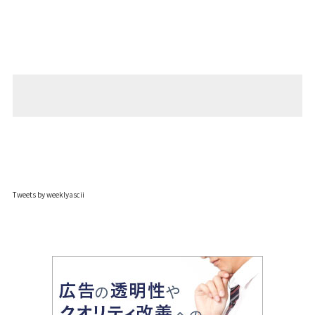
Tweets by weeklyascii