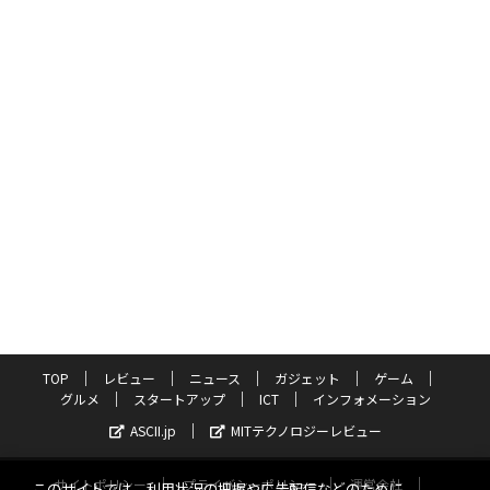
TOP
レビュー
ニュース
ガジェット
ゲーム
グルメ
スタートアップ
ICT
インフォメーション
ASCII.jp
MITテクノロジーレビュー
サイトポリシー
プライバシーポリシー
運営会社
このサイトでは、利用状況の把握や広告配信などのために、