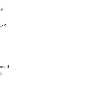
しま
いう
nment
RE