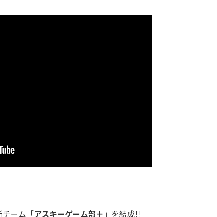
新チーム
「アスキーゲーム部＋」
を結成!!