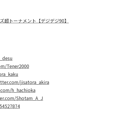
ズ超トーナメント【デジデジ90】
a_desu
com/Tener2000
tora_kaku
itter.com/jisatora_akira
r.com/h_hachioka
tter.com/Shotam_A_J
I54527874