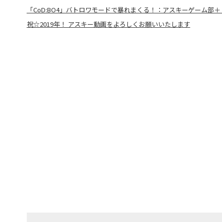
「CoD:BO4」バトロワモードで暴れまくる！：アスキーゲーム部＋
祝☆2019年！ アスキー動画をよろしくお願いいたします