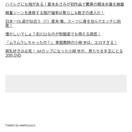
ハイレグにも程がある！夏本あさみが初作品で驚異の競泳水着を披露
興奮シーンを連発する階戸瑠李は焦らし＆脱ぎの達人だ！
日本一OL姿が似合う（!?）夏来 唯、スーツに身を包んでエッチに挑
発！
懐かしいでしょ？彩川ひなのが制服姿でも萌える誘惑！
「ムラムラしちゃったの？」 家庭教師の小柳 歩は、エロすぎる！
貧乳好きは必見！ AAカップになった小柳 歩が、男たちを手玉にとる
20th DVD
Tweets by weeklyascii