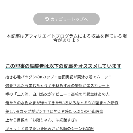
カテゴリートップへ
本記事はアフィリエイトプログラムによる収益を得ている場
合があります
この記事の編集者は以下の記事をオススメしています
抱き心地バツグンのKカップ・吉田実紀が競泳水着でムニッ！
強要されたら応じちゃう？平林あずみの妄想がエスカレート
噂の「二刀流」白川悠衣がデビュー！高校の同級生はあの人
俺たちの水樹たまが帰ってきた!!いろいろなヒミツが詰まった新作
美しいGカップがピンチ!?ヒヤヒヤ感たっぷりの小山玲奈
上から目線の「お殿ちゃん」は妖艶すぎ!?
ギュッ！と愛でたい栗原みさが念願のシーンも実現