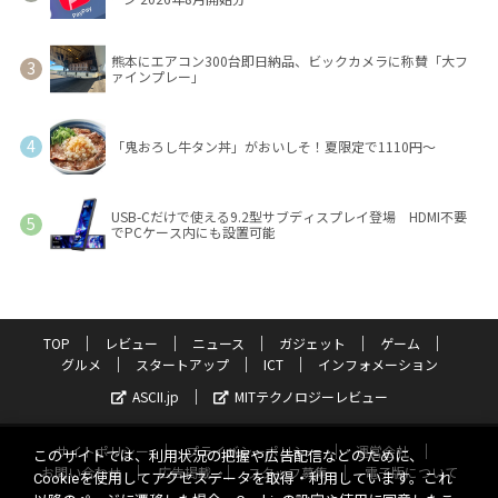
熊本にエアコン300台即日納品、ビックカメラに称賛「大フ
ァインプレー」
「鬼おろし牛タン丼」がおいしそ！夏限定で1110円～
USB-Cだけで使える9.2型サブディスプレイ登場 HDMI不要
でPCケース内にも設置可能
TOP
レビュー
ニュース
ガジェット
ゲーム
グルメ
スタートアップ
ICT
インフォメーション
ASCII.jp
MITテクノロジーレビュー
サイトポリシー
プライバシーポリシー
運営会社
このサイトでは、利用状況の把握や広告配信などのために、
お問い合わせ
広告掲載
スタッフ募集
電子版について
Cookieを使用してアクセスデータを取得・利用しています。これ