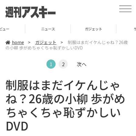
t
o
g
g
l
ニュース
ガジェット
ゲーム
e
n
a
home
>
ガジェット
>
制服はまだイケんじゃね？26歳
v
の小柳 歩がめちゃくちゃ恥ずかしいDVD
i
g
a
t
1
2
次へ
i
o
n
制服はまだイケんじゃ
ね？26歳の小柳 歩がめ
ちゃくちゃ恥ずかしい
DVD