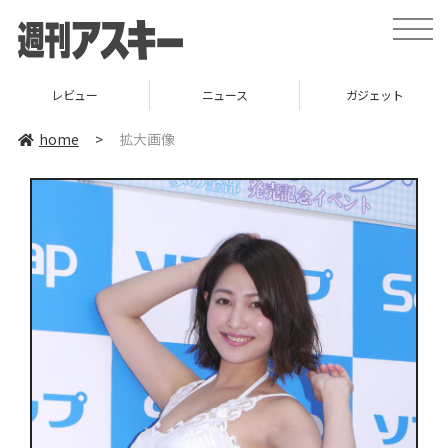
toggle
naviga
レビュー
ニュース
ガジェット
home
>
拡大画像